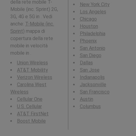
della rete mobile T-
New York City
Mobile (inc. Sprint) 2G,
Los Angeles
3G, 4G e 5G in . Vedi
Chicago
anche:
T-Mobile (inc.
Houston
Sprint)
mappa di
Philadelphia
copertura della rete
Phoenix
mobile in velocità
San Antonio
mobile in .
San Diego
Union Wireless
Dallas
AT&T Mobility
San Jose
Verizon Wireless
Indianapolis
Carolina West
Jacksonville
Wireless
San Francisco
Cellular One
Austin
U.S. Cellular
Columbus
AT&T FirstNet
Boost Mobile