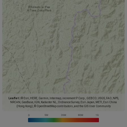
Leaflet
|
© Esri, HERE, Garmin, Intermap, increment P Corp., GEBCO, USGS, FAO, NPS,
NRCAN, GeoBase, IGN, Kadaster NL, Ordnance Survey, Esri Japan, METI, Esri China
(Hong Kong), © OpenStreetMap contributors, and the GIS User Community