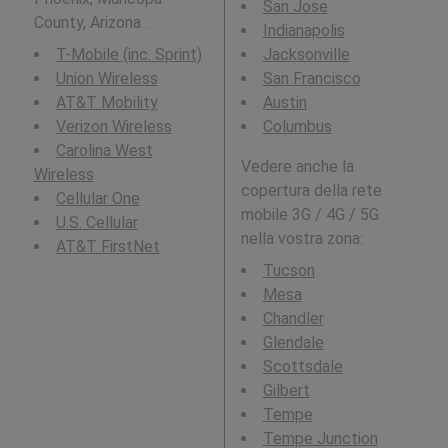
San Jose
County, Arizona .
Indianapolis
T-Mobile (inc. Sprint)
Jacksonville
Union Wireless
San Francisco
AT&T Mobility
Austin
Verizon Wireless
Columbus
Carolina West
Vedere anche la
Wireless
copertura della rete
Cellular One
mobile 3G / 4G / 5G
U.S. Cellular
nella vostra zona:
AT&T FirstNet
Tucson
Mesa
Chandler
Glendale
Scottsdale
Gilbert
Tempe
Tempe Junction