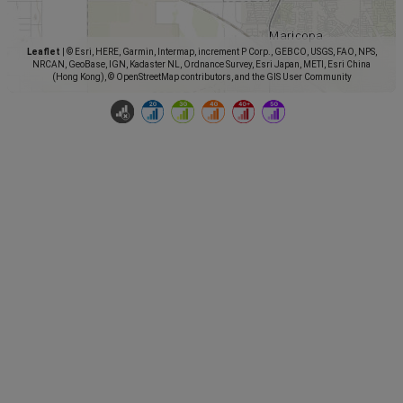
Leaflet
|
© Esri, HERE, Garmin, Intermap, increment P Corp., GEBCO, USGS, FAO, NPS,
NRCAN, GeoBase, IGN, Kadaster NL, Ordnance Survey, Esri Japan, METI, Esri China
(Hong Kong), © OpenStreetMap contributors, and the GIS User Community