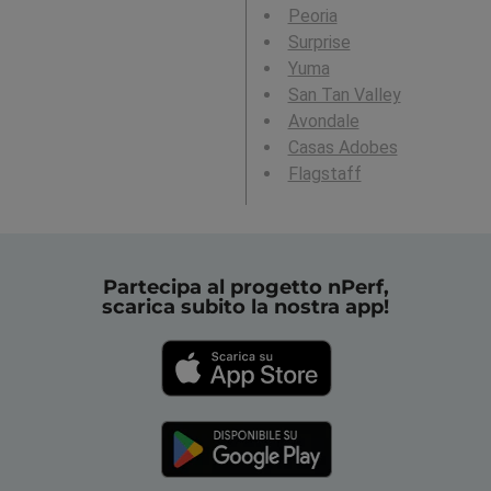
Peoria
Surprise
Yuma
San Tan Valley
Avondale
Casas Adobes
Flagstaff
Partecipa al progetto nPerf,
scarica subito la nostra app!