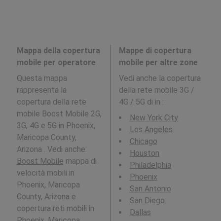
Mappa della copertura
Mappe di copertura
mobile per operatore
mobile per altre zone
Questa mappa
Vedi anche la copertura
rappresenta la
della rete mobile 3G /
copertura della rete
4G / 5G di in
:
mobile Boost Mobile 2G,
New York City
3G, 4G e 5G in Phoenix,
Los Angeles
Maricopa County,
Chicago
Arizona . Vedi anche:
Houston
Boost Mobile
mappa di
Philadelphia
velocità mobili in
Phoenix
Phoenix, Maricopa
San Antonio
County, Arizona e
San Diego
copertura reti mobili in
Dallas
Phoenix, Maricopa