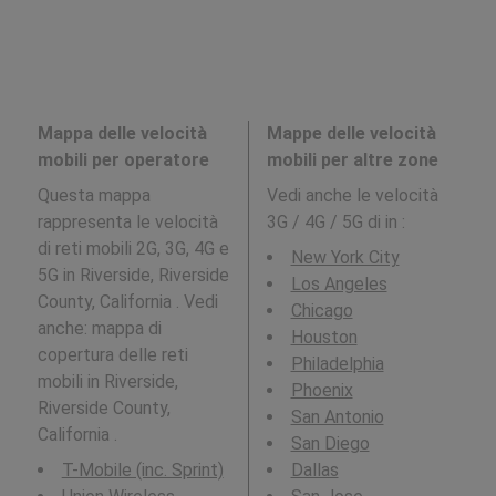
Mappa delle velocità
Mappe delle velocità
mobili per operatore
mobili per altre zone
Questa mappa
Vedi anche le velocità
rappresenta le velocità
3G / 4G / 5G di in
:
di reti mobili 2G, 3G, 4G e
New York City
5G in Riverside, Riverside
Los Angeles
County, California . Vedi
Chicago
anche: mappa di
Houston
copertura delle reti
Philadelphia
mobili in Riverside,
Phoenix
Riverside County,
San Antonio
California .
San Diego
T-Mobile (inc. Sprint)
Dallas