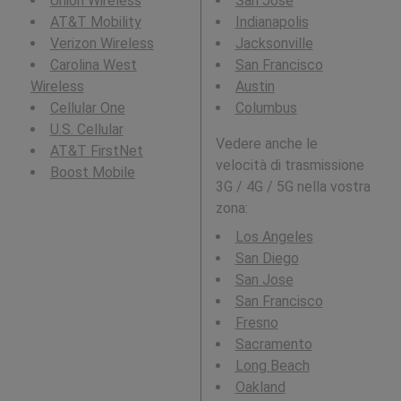
Union Wireless
San Jose
AT&T Mobility
Indianapolis
Verizon Wireless
Jacksonville
Carolina West
San Francisco
Wireless
Austin
Cellular One
Columbus
U.S. Cellular
Vedere anche le
AT&T FirstNet
velocità di trasmissione
Boost Mobile
3G / 4G / 5G nella vostra
zona:
Los Angeles
San Diego
San Jose
San Francisco
Fresno
Sacramento
Long Beach
Oakland