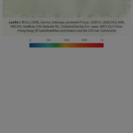
Leaflet
|
© Esri, HERE, Garmin, Intermap, increment P Corp., GEBCO, USGS, FAO, NPS,
NRCAN, GeoBase, IGN, Kadaster NL, Ordnance Survey, Esri Japan, METI, Esri China
(Hong Kong), © OpenStreetMap contributors, and the GIS User Community