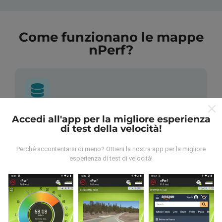
Come funzionano le mappe
nPerf?
Accedi all'app per la migliore esperienza
Da dove vengono i dati?
di test della velocità!
I dati vengono raccolti dai test effettuati dagli utenti
Perché accontentarsi di meno? Ottieni la nostra app per la migliore
dell'app nPerf. Questi sono test condotti in condizioni
esperienza di test di velocità!
reali, direttamente sul campo. Se vuoi essere
coinvolto anche tu, tutto ciò che devi fare è scaricare
l'app nPerf sul tuo smartphone.
Più dati ci sono, più
complete saranno le mappe!