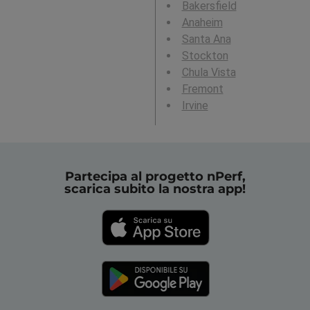
Bakersfield
Anaheim
Santa Ana
Stockton
Chula Vista
Fremont
Irvine
Partecipa al progetto nPerf,
scarica subito la nostra app!