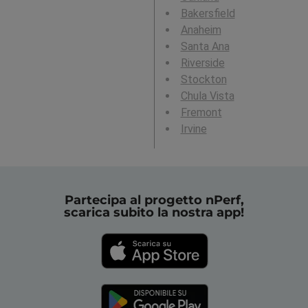
Bakersfield
Anaheim
Santa Ana
Riverside
Stockton
Chula Vista
Fremont
Irvine
Partecipa al progetto nPerf,
scarica subito la nostra app!