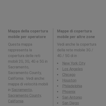
Mappa della copertura
Mappe di copertura
mobile per operatore
mobile per altre zone
Questa mappa
Vedi anche la copertura
rappresenta la
della rete mobile 3G /
copertura delle reti
4G / 5G di in
:
mobili 2G, 3G, 4G e 5G in
New York City
Sacramento,
Los Angeles
Sacramento County,
Chicago
California . Vedi anche:
Houston
mappa di velocità mobili
Philadelphia
in
Sacramento,
Phoenix
Sacramento County,
San Antonio
California
.
San Diego