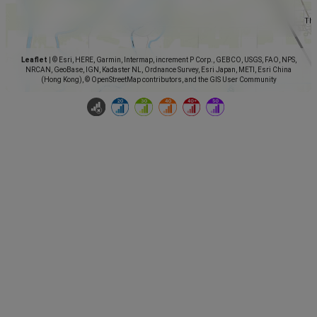
Leaflet
|
© Esri, HERE, Garmin, Intermap, increment P Corp., GEBCO, USGS, FAO, NPS,
NRCAN, GeoBase, IGN, Kadaster NL, Ordnance Survey, Esri Japan, METI, Esri China
(Hong Kong), © OpenStreetMap contributors, and the GIS User Community