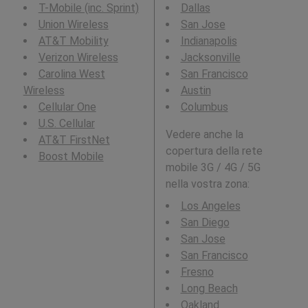
T-Mobile (inc. Sprint)
Dallas
Union Wireless
San Jose
AT&T Mobility
Indianapolis
Verizon Wireless
Jacksonville
Carolina West
San Francisco
Wireless
Austin
Cellular One
Columbus
U.S. Cellular
Vedere anche la
AT&T FirstNet
copertura della rete
Boost Mobile
mobile 3G / 4G / 5G
nella vostra zona:
Los Angeles
San Diego
San Jose
San Francisco
Fresno
Long Beach
Oakland