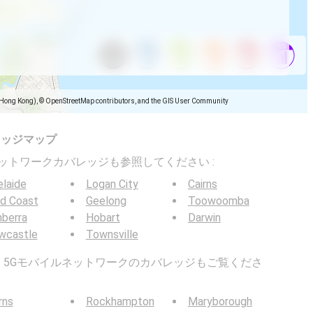
(Hong Kong), © OpenStreetMap contributors, and the GIS User Community
レッジマップ
バイルネットワークカバレッジも参照してください :
laide
Logan City
Cairns
ld Coast
Geelong
Toowoomba
berra
Hobart
Darwin
wcastle
Townsville
G / 5Gモバイルネットワークのカバレッジもご覧くださ
rns
Rockhampton
Maryborough