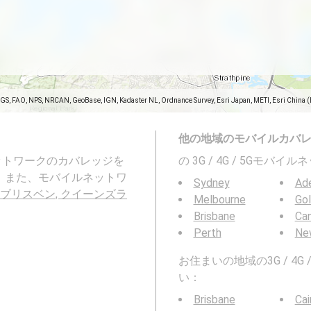
SGS, FAO, NPS, NRCAN, GeoBase, IGN, Kadaster NL, Ordnance Survey, Esri Japan, METI, Esri China 
他の地域のモバイルカバ
ネットワークのカバレッジを
の 3G / 4G / 5Gモ
ド州。また、モバイルネットワ
Sydney
Ade
ba, ブリスベン, クイーンズラ
Melbourne
Go
Brisbane
Can
Perth
Ne
お住まいの地域の3G / 4
い：
Brisbane
Cai