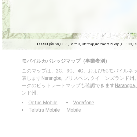
Leaflet
|
© Esri, HERE, Garmin, Intermap, increment P Corp., GEBCO, U
モバイルカバレッジマップ（事業者別）
このマップは、2G、3G、4G、および5Gモバイル
表しますNarangba, ブリスベン, クイーンズラン
ークのビットレートマップも確認できます
Narang
ンド州
。
Optus Mobile
Vodafone
Telstra Mobile
Mobile