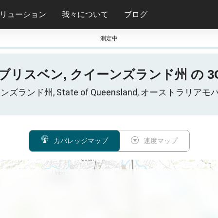
リューション
我々について
ブログ
測定中
ブリスベン, クイーンズランド州 の 3G 
イーンズランド州, State of Queensland, オース
カバレッジマップ
速度マップ