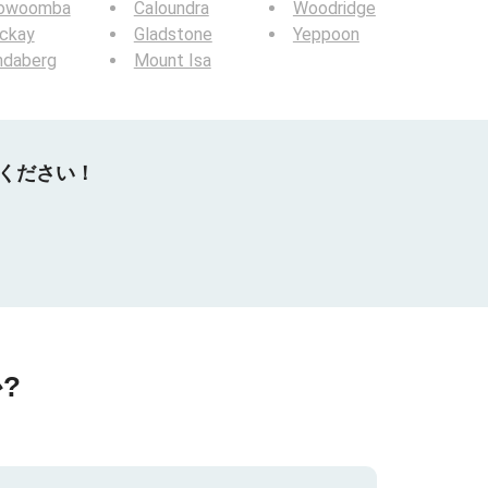
owoomba
Caloundra
Woodridge
ckay
Gladstone
Yeppoon
ndaberg
Mount Isa
てください！
?