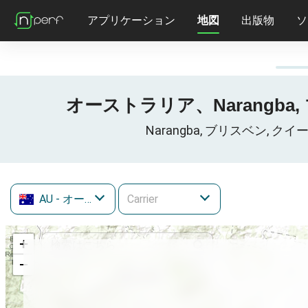
アプリケーション
地図
出版物
ソ
オーストラリア、Narangba, 
Narangba, ブリスベン, ク
AU
- オーストラリア
+
−