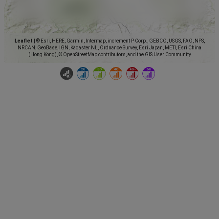
Leaflet
|
© Esri, HERE, Garmin, Intermap, increment P Corp., GEBCO, USGS, FAO, NPS,
NRCAN, GeoBase, IGN, Kadaster NL, Ordnance Survey, Esri Japan, METI, Esri China
(Hong Kong), © OpenStreetMap contributors, and the GIS User Community