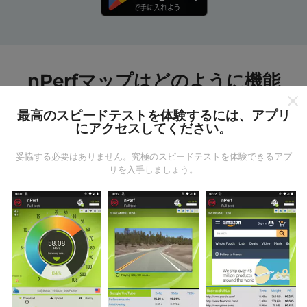
nPerfマップはどのように機能
しますか?
最高のスピードテストを体験するには、アプリ
にアクセスしてください。
妥協する必要はありません。究極のスピードテストを体験できるアプ
リを入手しましょう。
データはどこから来るのか?
データは、nPerfアプリのユーザーが実行したテストか
ら収集されます。これらは、現場で直接、実際の条件
で実施されるテストです。参加したい場合は、nPerfア
プリをスマートフォンにダウンロードするだけです。
データが多いほど、マップはより包括的になります！