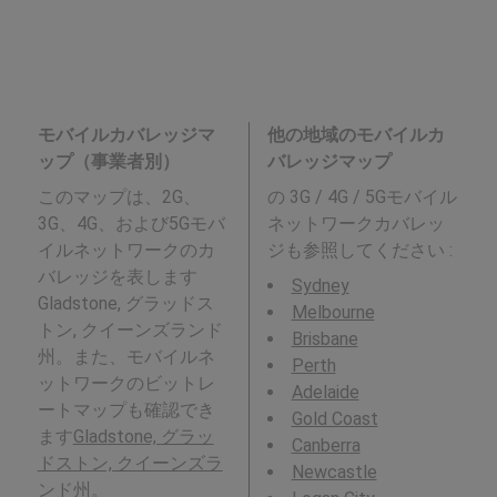
モバイルカバレッジマ
他の地域のモバイルカ
ップ（事業者別）
バレッジマップ
このマップは、2G、
の 3G / 4G / 5Gモバイル
3G、4G、および5Gモバ
ネットワークカバレッ
イルネットワークのカ
ジも参照してください :
バレッジを表します
Sydney
Gladstone, グラッドス
Melbourne
トン, クイーンズランド
Brisbane
州。また、モバイルネ
Perth
ットワークのビットレ
Adelaide
ートマップも確認でき
Gold Coast
ます
Gladstone, グラッ
Canberra
ドストン, クイーンズラ
Newcastle
ンド州
。