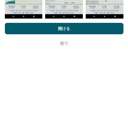
nPerf.comを閲覧することにより、お客様は
プライバシーおよびク
ッキーの使用ポリシー
およびnPerfテスト
エンドユーザーライセン
開ける
ス契約
同意します。
更新はどのように行われますか？
後で
OK
ネットワークカバレッジマップは、ボットによって1時
間ごとに自動的に更新されます。速度マップは
15分ご
とに更新
ます。データは2年間表示されます。 2年後、
最も古いデータが月に一度マップから削除されます。
信頼性と正確さはどのくらいですか?
テストはユーザーのデバイスで実施されます。位置情