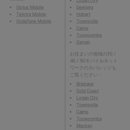
Logan City
Optus Mobile
Geelong
Telstra Mobile
Hobart
Vodafone Mobile
Townsville
Cairns
Toowoomba
Darwin
お住まいの地域の3G /
4G / 5Gモバイルネット
ワークのカバレッジも
ご覧ください：
Brisbane
Gold Coast
Logan City
Townsville
Cairns
Toowoomba
Mackay