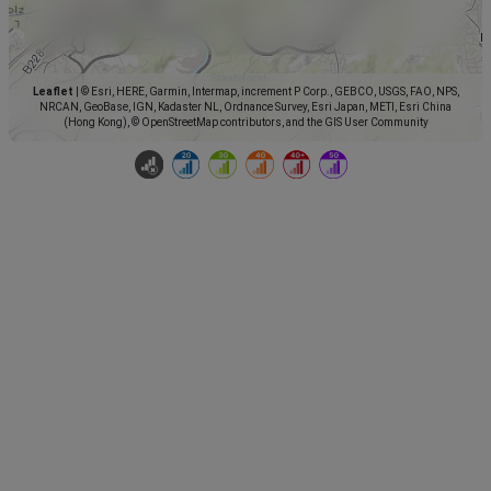
Leaflet
|
© Esri, HERE, Garmin, Intermap, increment P Corp., GEBCO, USGS, FAO, NPS,
NRCAN, GeoBase, IGN, Kadaster NL, Ordnance Survey, Esri Japan, METI, Esri China
(Hong Kong), © OpenStreetMap contributors, and the GIS User Community