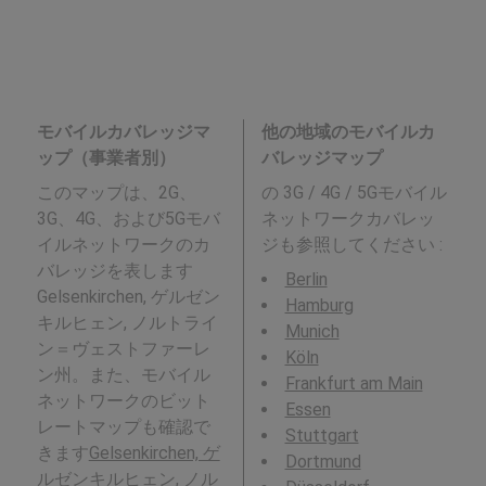
モバイルカバレッジマ
他の地域のモバイルカ
ップ（事業者別）
バレッジマップ
このマップは、2G、
の 3G / 4G / 5Gモバイル
3G、4G、および5Gモバ
ネットワークカバレッ
イルネットワークのカ
ジも参照してください :
バレッジを表します
Berlin
Gelsenkirchen, ゲルゼン
Hamburg
キルヒェン, ノルトライ
Munich
ン＝ヴェストファーレ
Köln
ン州。また、モバイル
Frankfurt am Main
ネットワークのビット
Essen
レートマップも確認で
Stuttgart
きます
Gelsenkirchen, ゲ
Dortmund
ルゼンキルヒェン, ノル