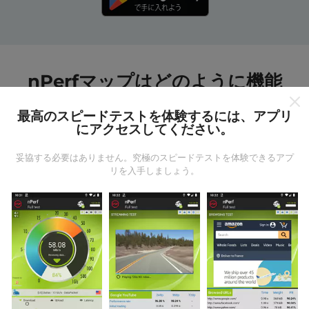
nPerfマップはどのように機能
しますか?
最高のスピードテストを体験するには、アプリ
にアクセスしてください。
妥協する必要はありません。究極のスピードテストを体験できるアプ
リを入手しましょう。
データはどこから来るのか?
データは、nPerfアプリのユーザーが実行したテストか
ら収集されます。これらは、現場で直接、実際の条件
で実施されるテストです。参加したい場合は、nPerfア
プリをスマートフォンにダウンロードするだけです。
データが多いほど、マップはより包括的になります！