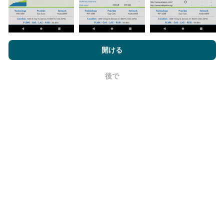
nPerf.comを閲覧することにより、お客様は
プライバシーおよびク
ッキーの使用ポリシー
およびnPerfテスト
エンドユーザーライセン
開ける
ス契約
同意します。
更新はどのように行われますか？
後で
OK
ネットワークカバレッジマップは、ボットによって1時
間ごとに自動的に更新されます。速度マップは
15分ご
とに更新
ます。データは2年間表示されます。 2年後、
最も古いデータが月に一度マップから削除されます。
信頼性と正確さはどのくらいですか?
テストはユーザーのデバイスで実施されます。位置情