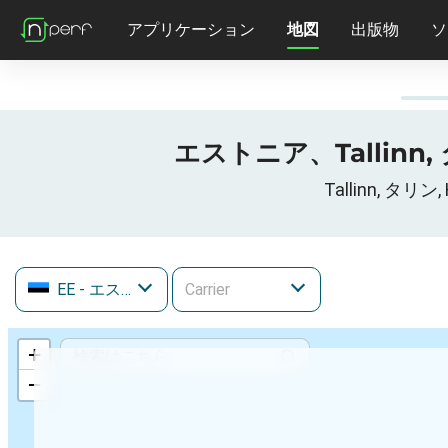
アプリケーション
地図
出版物
ソ
エストニア、Tallinn, 
Tallinn, タ
EE
- エストニア
+
−