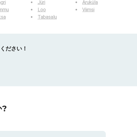
gri
Jüri
Aruküla
mmu
Loo
Viimsi
ksa
Tabasalu
てください！
?