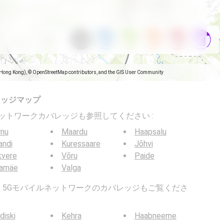
(Hong Kong), © OpenStreetMap contributors, and the GIS User Community
レッジマップ
バイルネットワークカバレッジも参照してください :
rnu
Maardu
Haapsalu
jandi
Kuressaare
Jõhvi
kvere
Võru
Paide
lamäe
Valga
G / 5Gモバイルネットワークのカバレッジもご覧くださ
diski
Kehra
Haabneeme