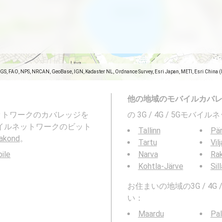
SGS, FAO, NPS, NRCAN, GeoBase, IGN, Kadaster NL, Ordnance Survey, Esri Japan, METI, Esri China 
他の地域のモバイルカバ
ネットワークのカバレッジを
の 3G / 4G / 5Gモ
また、モバイルネットワークのビット
Tallinn
Pä
aakond
。
Tartu
Vil
bile
Narva
Ra
Kohtla-Järve
Sil
お住まいの地域の3G / 4
い：
Maardu
Pal