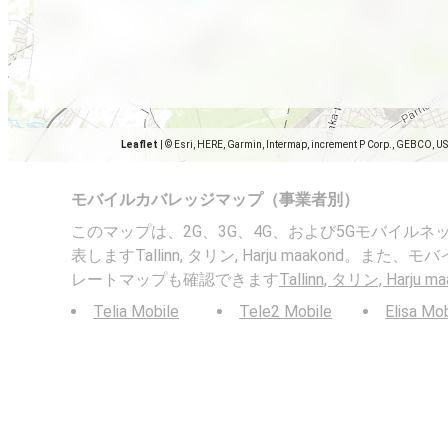
Leaflet
|
© Esri, HERE, Garmin, Intermap, increment P Corp., GEBCO, U
モバイルカバレッジマップ（事業者別）
このマップは、2G、3G、4G、および5Gモバイル
表しますTallinn, タリン, Harju maakond。
レートマップも確認できます
Tallinn, タリン, Harju m
Telia Mobile
Tele2 Mobile
Elisa Mo