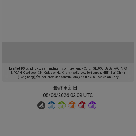
Leaflet
|
© Esri, HERE, Garmin, Intermap, increment P Corp., GEBCO, USGS, FAO, NPS,
NRCAN, GeoBase, IGN, Kadaster NL, Ordnance Survey, Esri Japan, METI, Esri China
(Hong Kong), © OpenStreetMap contributors, and the GIS User Community
最終更新日：
08/06/2026 02:09 UTC