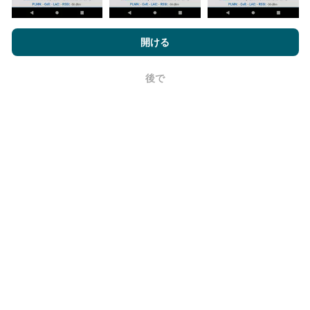
nPerf.comを閲覧することにより、お客様は
プライバシーおよびク
テストはユーザーのデバイスで実施されます。位置情
ッキーの使用ポリシー
およびnPerfテスト
エンドユーザーライセン
開ける
報の精度は、テスト時のGPS信号の受信品質に依存し
ス契約
同意します。
ます。カバレッジデータについては、最大ジオロケー
ション
精度50メートル
テストのみを保持します。ダウ
後で
OK
ンロードビットレートの場合、このしきい値は最大200
メートルになります。
生データを取得するにはどうすればよいで
すか？
ネットワーク カバレッジ データまたは nPerf テスト
(ビットレート、遅延、ブラウジング、ビデオ ストリー
ミング) を CSV 形式で取得して、好きなように使用し
たいと考えていますか?問題ない！見積もりについて