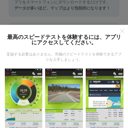
プリをスマートフォンにダウンロードするだけです。
データが多いほど、マップはより包括的になります！
最高のスピードテストを体験するには、アプリ
にアクセスしてください。
更新はどのように行われますか？
妥協する必要はありません。究極のスピードテストを体験できるアプ
リを入手しましょう。
ネットワークカバレッジマップは、ボットによって1時
間ごとに自動的に更新されます。速度マップは
15分ご
とに更新
ます。データは2年間表示されます。 2年後、
最も古いデータが月に一度マップから削除されます。
信頼性と正確さはどのくらいですか?