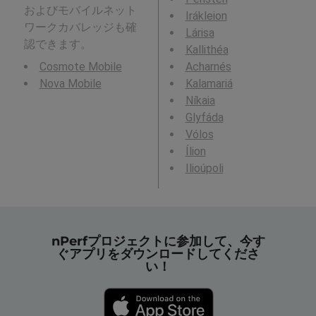
およびモバイルネット
Irákleion
ワークカバレッジも確
Lárisa
認できます。
Kallithéa
Cosmote Mobile
Acharnés
Nova Mobile
Kalamariá
Níkaia
Glyfáda
Vólos
Ílion
Ilioúpoli
nPerfプロジェクトに参加して、今す
ぐアプリをダウンロードしてくださ
い！