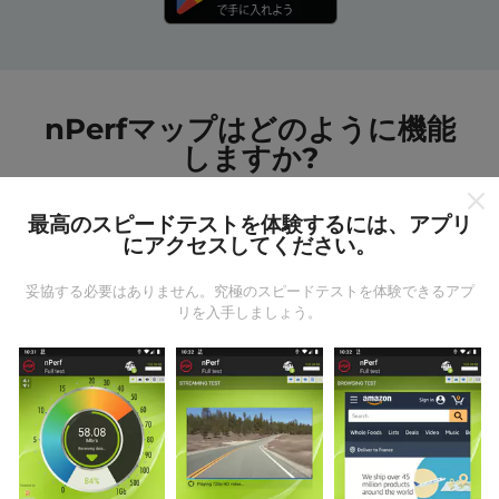
nPerfマップはどのように機能
しますか?
最高のスピードテストを体験するには、アプリ
にアクセスしてください。
妥協する必要はありません。究極のスピードテストを体験できるアプ
データはどこから来るのか?
リを入手しましょう。
データは、nPerfアプリのユーザーが実行したテストか
ら収集されます。これらは、現場で直接、実際の条件
で実施されるテストです。参加したい場合は、nPerfア
プリをスマートフォンにダウンロードするだけです。
データが多いほど、マップはより包括的になります！