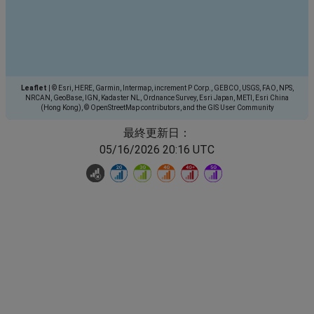
Leaflet
|
© Esri, HERE, Garmin, Intermap, increment P Corp., GEBCO, USGS, FAO, NPS,
NRCAN, GeoBase, IGN, Kadaster NL, Ordnance Survey, Esri Japan, METI, Esri China
(Hong Kong), © OpenStreetMap contributors, and the GIS User Community
最終更新日：
05/16/2026 20:16 UTC