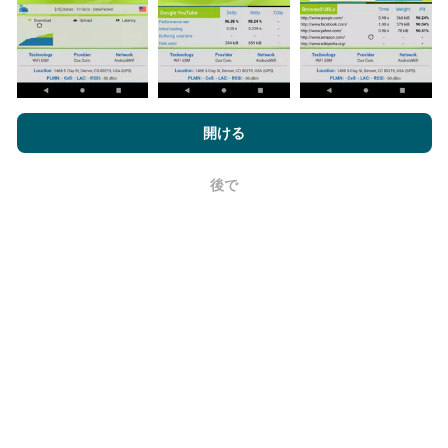
nPerf.comを閲覧することにより、お客様は
プライバシーおよびク
更新はどのように行われますか？
ッキーの使用ポリシー
およびnPerfテスト
エンドユーザーライセン
開ける
ス契約
同意します。
ネットワークカバレッジマップは、ボットによって1時
間ごとに自動的に更新されます。速度マップは
15分ご
後で
OK
とに更新
ます。データは2年間表示されます。 2年後、
最も古いデータが月に一度マップから削除されます。
信頼性と正確さはどのくらいですか?
テストはユーザーのデバイスで実施されます。位置情
報の精度は、テスト時のGPS信号の受信品質に依存し