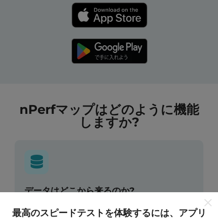
nPerfマップはどのように機能
しますか?
データはどこから来るのか?
最高のスピードテストを体験するには、アプリ
データは、nPerfアプリのユーザーが実行したテストか