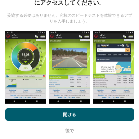
にアクセスしてください。
ら収集されます。これらは、現場で直接、実際の条件
で実施されるテストです。参加したい場合は、nPerfア
妥協する必要はありません。究極のスピードテストを体験できるアプ
プリをスマートフォンにダウンロードするだけです。
リを入手しましょう。
データが多いほど、マップはより包括的になります！
更新はどのように行われますか？
ネットワークカバレッジマップは、ボットによって1時
間ごとに自動的に更新されます。速度マップは
15分ご
とに更新
ます。データは2年間表示されます。 2年後、
最も古いデータが月に一度マップから削除されます。
nPerf.comを閲覧することにより、お客様は
プライバシーおよびク
ッキーの使用ポリシー
およびnPerfテスト
エンドユーザーライセン
開ける
ス契約
同意します。
後で
OK