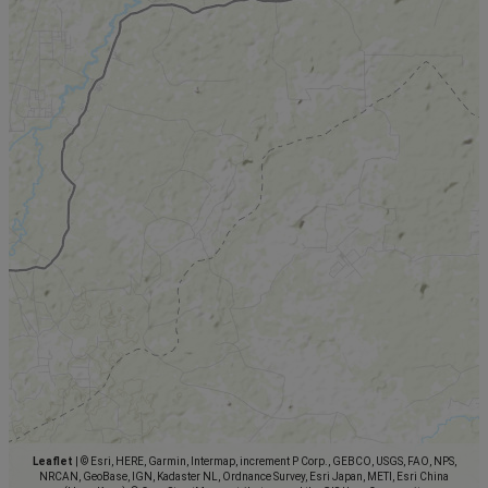
Leaflet
|
© Esri, HERE, Garmin, Intermap, increment P Corp., GEBCO, USGS, FAO, NPS,
NRCAN, GeoBase, IGN, Kadaster NL, Ordnance Survey, Esri Japan, METI, Esri China