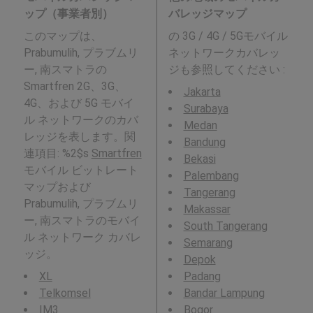
ップ（事業者別）
バレッジマップ
このマップは、
の 3G / 4G / 5Gモバイル
Prabumulih, プラブムリ
ネットワークカバレッ
ー, 南スマトラの
ジも参照してください :
Smartfren 2G、3G、
Jakarta
4G、および 5G モバイ
Surabaya
ル ネットワークのカバ
Medan
レッジを表します。関
Bandung
連項目: %2$s
Smartfren
Bekasi
モバイル ビットレート
Palembang
マップおよび
Tangerang
Prabumulih, プラブムリ
Makassar
ー, 南スマトラのモバイ
South Tangerang
ル ネットワーク カバレ
Semarang
ッジ。
Depok
XL
Padang
Telkomsel
Bandar Lampung
IM3
Bogor