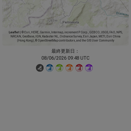
Leaflet
|
© Esri, HERE, Garmin, Intermap, increment P Corp., GEBCO, USGS, FAO, NPS,
NRCAN, GeoBase, IGN, Kadaster NL, Ordnance Survey, Esri Japan, METI, Esri China
(Hong Kong), © OpenStreetMap contributors, and the GIS User Community
最終更新日：
08/06/2026 09:48 UTC