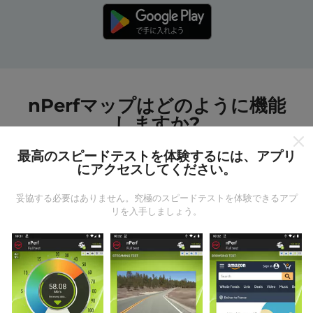
nPerfマップはどのように機能
しますか?
最高のスピードテストを体験するには、アプリ
にアクセスしてください。
妥協する必要はありません。究極のスピードテストを体験できるアプ
リを入手しましょう。
データはどこから来るのか?
データは、nPerfアプリのユーザーが実行したテストか
ら収集されます。これらは、現場で直接、実際の条件
で実施されるテストです。参加したい場合は、nPerfア
プリをスマートフォンにダウンロードするだけです。
データが多いほど、マップはより包括的になります！