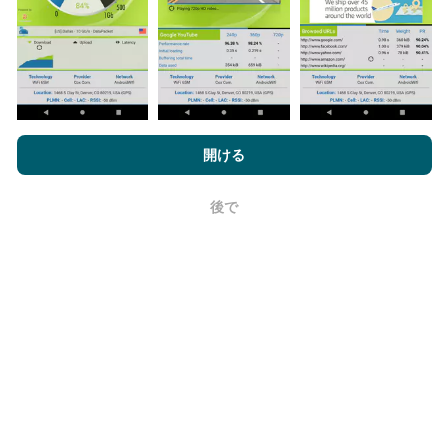
nPerf.comを閲覧することにより、お客様は
プライバシーおよびク
更新はどのように行われますか？
ッキーの使用ポリシー
およびnPerfテスト
エンドユーザーライセン
開ける
ス契約
同意します。
ネットワークカバレッジマップは、ボットによって1時
後で
OK
間ごとに自動的に更新されます。速度マップは
15分ご
とに更新
ます。データは2年間表示されます。 2年後、
最も古いデータが月に一度マップから削除されます。
信頼性と正確さはどのくらいですか?