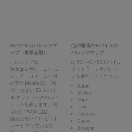
モバイルカバレッジマ
他の地域のモバイルカ
ップ（事業者別）
バレッジマップ
このマップは、
の 3G / 4G / 5Gモバイル
Bologna, ボローニャ, エ
ネットワークカバレッ
ミリア＝ロマーニャ州
ジも参照してください :
のTIM Mobile 2G、3G、
Rome
4G、および 5G モバイ
Milano
ル ネットワークのカバ
Napoli
レッジを表します。関
Turin
連項目: %2$s
TIM
Palermo
Mobile
モバイル ビット
Genoa
レート マップおよび
Bologna