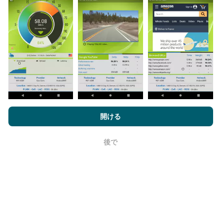
更新はどのように行われますか？
ネットワークカバレッジマップは、ボットによって1時
間ごとに自動的に更新されます。速度マップは
15分ご
とに更新
ます。データは2年間表示されます。 2年後、
最も古いデータが月に一度マップから削除されます。
nPerf.comを閲覧することにより、お客様は
プライバシーおよびク
ッキーの使用ポリシー
およびnPerfテスト
エンドユーザーライセン
開ける
ス契約
同意します。
後で
OK
信頼性と正確さはどのくらいですか?
テストはユーザーのデバイスで実施されます。位置情
報の精度は、テスト時のGPS信号の受信品質に依存し
ます。カバレッジデータについては、最大ジオロケー
ション
精度50メートル
テストのみを保持します。ダウ