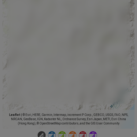
Leaflet
|
© Esri, HERE, Garmin, Intermap, increment P Corp., GEBCO, USGS, FAO, NPS,
NRCAN, GeoBase, IGN, Kadaster NL, Ordnance Survey, Esri Japan, METI, Esri China
(Hong Kong), © OpenStreetMap contributors, and the GIS User Community