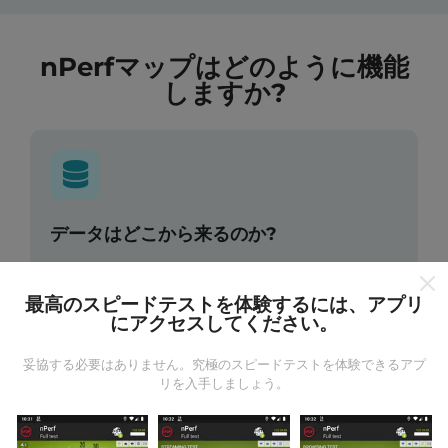
nPerfマップはどのように機能
しますか?
データはどこから来るのか?
データは、nPerfアプリのユーザーが実行したテストか
ら収集されます。これらは、現場で直接、実際の条件
最高のスピードテストを体験するには、アプリ
にアクセスしてください。
で実施されるテストです。参加したい場合は、nPerfア
プリをスマートフォンにダウンロードするだけです。
データが多いほど、マップはより包括的になります！
妥協する必要はありません。究極のスピードテストを体験できるアプ
リを入手しましょう。