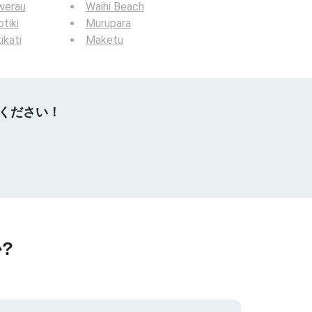
werau
Waihi Beach
tiki
Murupara
ikati
Maketu
てください！
?