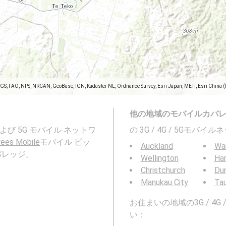
SGS, FAO, NPS, NRCAN, GeoBase, IGN, Kadaster NL, Ordnance Survey, Esri Japan, METI, Esri China 
他の地域のモバイルカバ
、および 5G モバイル ネットワ
の 3G / 4G / 5Gモ
ees Mobile
モバイル ビッ
Auckland
Wa
バレッジ。
Wellington
Ha
Christchurch
Du
Manukau City
Ta
お住まいの地域の3G / 4
い：