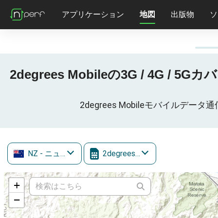
アプリケーション
地図
出版物
ソ
2degrees Mobileの3G / 4G / 
2degrees Mobileモバイルデータ
NZ
- ニュージーランド
2degrees Mobile
+
−