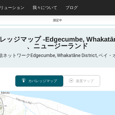
リューション
我々について
ブログ
測定中
5Gカバレッジマップ -Edgecumbe, Whak
、ニュージーランド
通信ネットワークEdgecumbe, Whakatāne District
カバレッジマップ
速度マップ