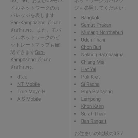
3G、4G、および5Gモバ
ネットワークカバレッ
イルネットワークのカ
ジも参照してください :
バレッジを表します
Bangkok
San-Kamphaeng, อำเภอ
Samut Prakan
สันกำแพง。また、モバ
Mueang Nonthaburi
イルネットワークのビ
Udon Thani
ットレートマップも確
Chon Buri
認できます
San-
Nakhon Ratchasima
Kamphaeng, อำเภอ
Chiang Mai
สันกำแพง
。
Hat Yai
dtac
Pak Kret
NT Mobile
Si Racha
True Move H
Phra Pradaeng
AIS Mobile
Lampang
Khon Kaen
Surat Thani
Ban Rangsit
お住まいの地域の3G /