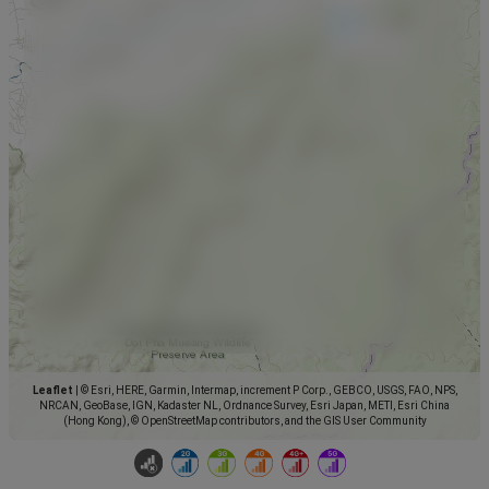
Leaflet
|
© Esri, HERE, Garmin, Intermap, increment P Corp., GEBCO, USGS, FAO, NPS,
NRCAN, GeoBase, IGN, Kadaster NL, Ordnance Survey, Esri Japan, METI, Esri China
(Hong Kong), © OpenStreetMap contributors, and the GIS User Community