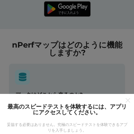
nPerfマップはどのように機能
しますか?
データはどこから来るのか?
最高のスピードテストを体験するには、アプリ
データは、nPerfアプリのユーザーが実行したテストか
にアクセスしてください。
ら収集されます。これらは、現場で直接、実際の条件
で実施されるテストです。参加したい場合は、nPerfア
妥協する必要はありません。究極のスピードテストを体験できるアプ
プリをスマートフォンにダウンロードするだけです。
リを入手しましょう。
データが多いほど、マップはより包括的になります！