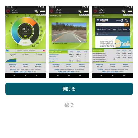
更新はどのように行われますか？
ネットワークカバレッジマップは、ボットによって1時
間ごとに自動的に更新されます。速度マップは
15分ご
とに更新
ます。データは2年間表示されます。 2年後、
最も古いデータが月に一度マップから削除されます。
nPerf.comを閲覧することにより、お客様は
プライバシーおよびク
ッキーの使用ポリシー
およびnPerfテスト
エンドユーザーライセン
開ける
ス契約
同意します。
後で
OK
信頼性と正確さはどのくらいですか?