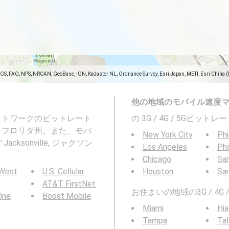
SGS, FAO, NPS, NRCAN, GeoBase, IGN, Kadaster NL, Ordnance Survey, Esri Japan, METI, Esri China 
他の地域のモバイル速度
ネットワークのビットレート
の 3G / 4G / 5Gビッ
ル郡, フロリダ州。また、モバ
New York City
Phi
onville, ジャクソン
Los Angeles
Ph
Chicago
San
 West
U.S. Cellular
Houston
Sa
AT&T FirstNet
お住まいの地域の3G / 4
 One
Boost Mobile
Miami
Hia
Tampa
Tal