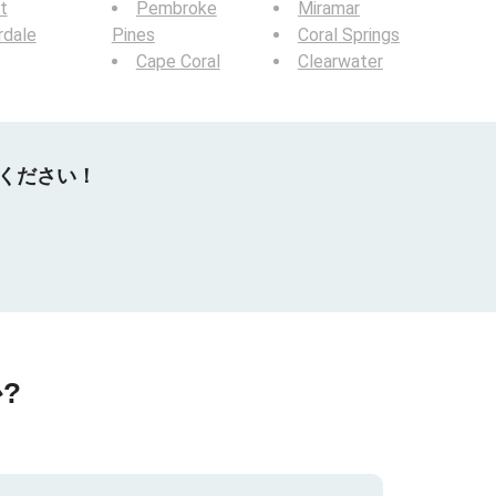
t
Pembroke
Miramar
rdale
Pines
Coral Springs
Cape Coral
Clearwater
てください！
?