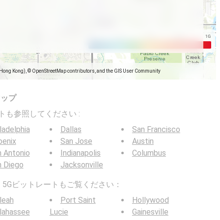
(Hong Kong), © OpenStreetMap contributors, and the GIS User Community
マップ
トレートも参照してください :
ladelphia
Dallas
San Francisco
oenix
San Jose
Austin
 Antonio
Indianapolis
Columbus
n Diego
Jacksonville
G / 5Gビットレートもご覧ください：
leah
Port Saint
Hollywood
lahassee
Lucie
Gainesville