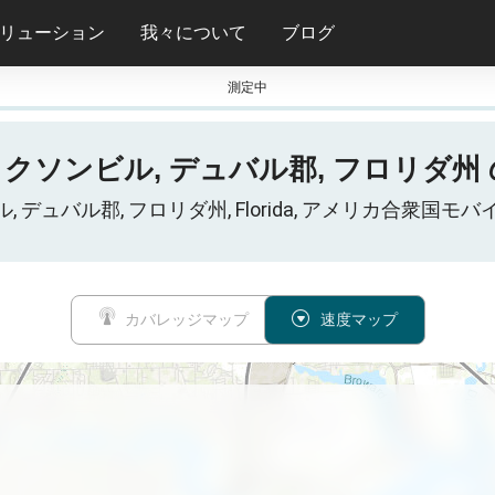
リューション
我々について
ブログ
測定中
ジャクソンビル, デュバル郡, フロリダ州 の 
クソンビル, デュバル郡, フロリダ州, Florida, アメリカ合
カバレッジマップ
速度マップ