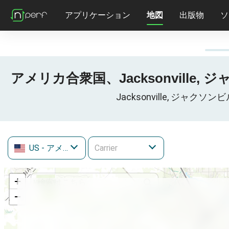
アプリケーション
地図
出版物
ソ
アメリカ合衆国、Jacksonville, 
Jacksonville, ジャ
US
- アメリカ合衆国
+
−