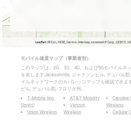
Leaflet
|
© Esri, HERE, Garmin, Intermap, increment P Corp., GEBCO, U
モバイル速度マップ（事業者別）
このマップは、2G、3G、4G、および5Gモバイル
を表しますJacksonville, ジャクソンビル, デュバ
イルネットワークのカバレッジマップも確認できますJacks
ビル, デュバル郡, フロリダ州。
T-Mobile (inc.
AT&T Mobility
Carolina
Sprint)
Verizon
Wireless
Union Wireless
Wireless
Cellular