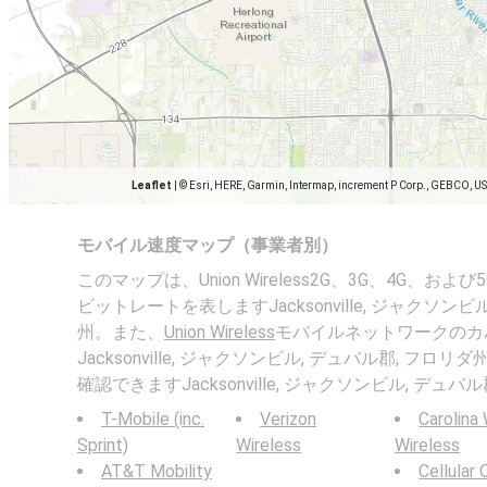
Leaflet
|
© Esri, HERE, Garmin, Intermap, increment P Corp., GEBCO, U
モバイル速度マップ（事業者別）
このマップは、Union Wireless2G、3G、4G、
ビットレートを表しますJacksonville, ジャクソンビ
州。また、
Union Wireless
モバイルネットワークのカ
Jacksonville, ジャクソンビル, デュバル郡, フ
確認できますJacksonville, ジャクソンビル, デュバ
T-Mobile (inc.
Verizon
Carolina
Sprint)
Wireless
Wireless
AT&T Mobility
Cellular