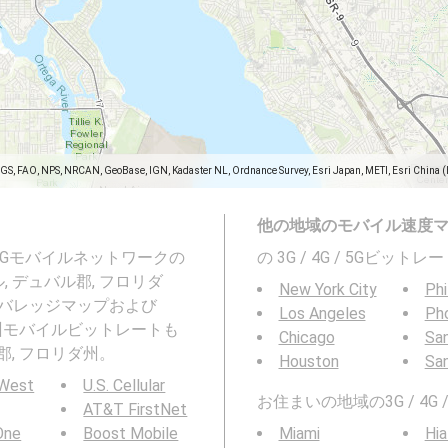
SGS, FAO, NPS, NRCAN, GeoBase, IGN, Kadaster NL, Ordnance Survey, Esri Japan, METI, Esri China 
他の地域のモバイル速度
および5Gモバイルネットワークの
の 3G / 4G / 5Gビッ
ル, デュバル郡, フロリダ
New York City
Phi
バレッジマップおよび
Los Angeles
Ph
ロリダ州モバイルビットレートも
Chicago
San
ル郡, フロリダ州。
Houston
Sa
 West
U.S. Cellular
お住まいの地域の3G / 4
AT&T FirstNet
 One
Boost Mobile
Miami
Hia