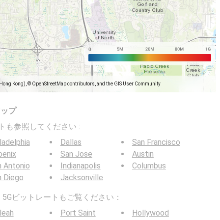
(Hong Kong), © OpenStreetMap contributors, and the GIS User Community
マップ
トレートも参照してください :
ladelphia
Dallas
San Francisco
oenix
San Jose
Austin
 Antonio
Indianapolis
Columbus
n Diego
Jacksonville
G / 5Gビットレートもご覧ください：
leah
Port Saint
Hollywood