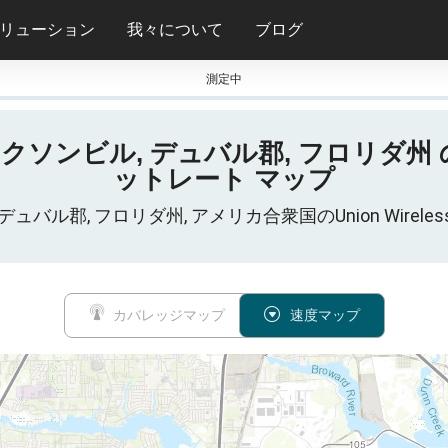
リューション
我々について
ブログ
測定中
ソンビル, デュバル郡, フロリダ州 の Union
ットレート マップ
ビル, デュバル郡, フロリダ州, アメリカ合衆国のUnion Wi
カバレッジマップ
速度マップ