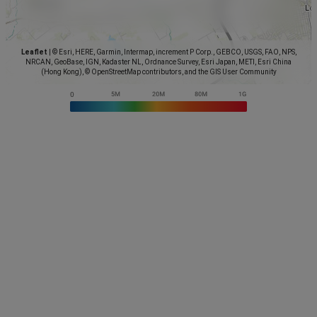
Leaflet
|
© Esri, HERE, Garmin, Intermap, increment P Corp., GEBCO, USGS, FAO, NPS,
NRCAN, GeoBase, IGN, Kadaster NL, Ordnance Survey, Esri Japan, METI, Esri China
(Hong Kong), © OpenStreetMap contributors, and the GIS User Community