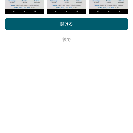
nPerf.comを閲覧することにより、お客様は
プライバシーおよびク
ッキーの使用ポリシー
およびnPerfテスト
エンドユーザーライセン
開ける
更新はどのように行われますか？
ス契約
同意します。
ネットワークカバレッジマップは、ボットによって1時
後で
OK
間ごとに自動的に更新されます。速度マップは
15分ご
とに更新
ます。データは2年間表示されます。 2年後、
最も古いデータが月に一度マップから削除されます。
信頼性と正確さはどのくらいですか?
テストはユーザーのデバイスで実施されます。位置情
報の精度は、テスト時のGPS信号の受信品質に依存し
ます。カバレッジデータについては、最大ジオロケー