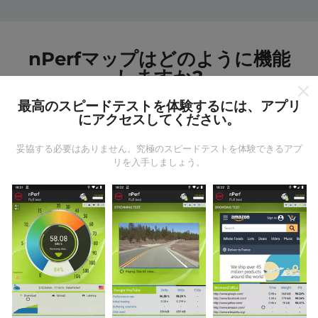
nPerfマップはどのように機能
しますか?
最高のスピードテストを体験するには、アプリ
にアクセスしてください。
妥協する必要はありません。究極のスピードテストを体験できるアプ
リを入手しましょう。
データはどこから来るのか?
データは、nPerfアプリのユーザーが実行したテストか
ら収集されます。これらは、現場で直接、実際の条件
で実施されるテストです。参加したい場合は、nPerfア
プリをスマートフォンにダウンロードするだけです。
データが多いほど、マップはより包括的になります！