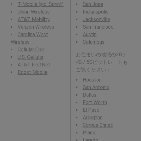
T-Mobile (inc. Sprint)
San Jose
Union Wireless
Indianapolis
AT&T Mobility
Jacksonville
Verizon Wireless
San Francisco
Carolina West
Austin
Wireless
Columbus
Cellular One
お住まいの地域の3G /
U.S. Cellular
4G / 5Gビットレートも
AT&T FirstNet
ご覧ください：
Boost Mobile
Houston
San Antonio
Dallas
Fort Worth
El Paso
Arlington
Corpus Christi
Plano
Laredo