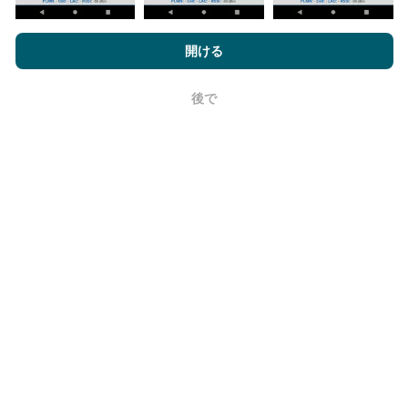
nPerf.comを閲覧することにより、お客様は
プライバシーおよびク
更新はどのように行われますか？
ッキーの使用ポリシー
およびnPerfテスト
エンドユーザーライセン
開ける
ス契約
同意します。
ネットワークカバレッジマップは、ボットによって1時
後で
間ごとに自動的に更新されます。速度マップは
15分ご
OK
とに更新
ます。データは2年間表示されます。 2年後、
最も古いデータが月に一度マップから削除されます。
信頼性と正確さはどのくらいですか?
テストはユーザーのデバイスで実施されます。位置情
報の精度は、テスト時のGPS信号の受信品質に依存し
ます。カバレッジデータについては、最大ジオロケー
ション
精度50メートル
テストのみを保持します。ダウ
ンロードビットレートの場合、このしきい値は最大200