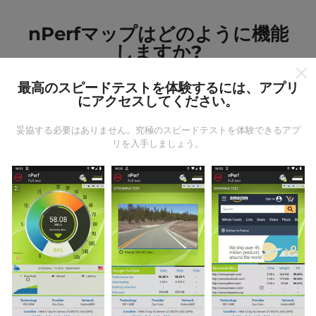
nPerfマップはどのように機能
しますか?
最高のスピードテストを体験するには、アプリ
にアクセスしてください。
妥協する必要はありません。究極のスピードテストを体験できるアプ
リを入手しましょう。
データはどこから来るのか?
データは、nPerfアプリのユーザーが実行したテストか
ら収集されます。これらは、現場で直接、実際の条件
で実施されるテストです。参加したい場合は、nPerfア
プリをスマートフォンにダウンロードするだけです。
データが多いほど、マップはより包括的になります！