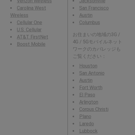
Verizon Wireless
Jacksonville
Carolina West
San Francisco
Wireless
Austin
Cellular One
Columbus
U.S. Cellular
お住まいの地域の3G /
AT&T FirstNet
4G / 5Gモバイルネット
Boost Mobile
ワークのカバレッジも
ご覧ください：
Houston
San Antonio
Austin
Fort Worth
El Paso
Arlington
Corpus Christi
Plano
Laredo
Lubbock