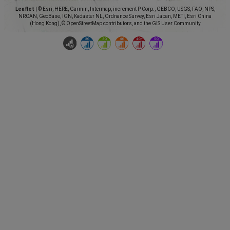
Leaflet
|
© Esri, HERE, Garmin, Intermap, increment P Corp., GEBCO, USGS, FAO, NPS,
NRCAN, GeoBase, IGN, Kadaster NL, Ordnance Survey, Esri Japan, METI, Esri China
(Hong Kong), © OpenStreetMap contributors, and the GIS User Community