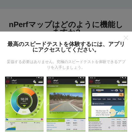
nPerfマップはどのように機能し
ますか?
最高のスピードテストを体験するには、アプリ
にアクセスしてください。
妥協する必要はありません。究極のスピードテストを体験できるアプ
リを入手しましょう。
データはどこから来るのか?
データは、nPerfアプリのユーザーが実行したテストか
ら収集されます。これらは、現場で直接、実際の条件
で実施されるテストです。参加したい場合は、nPerfア
プリをスマートフォンにダウンロードするだけです。
データが多いほど、マップはより包括的になります！