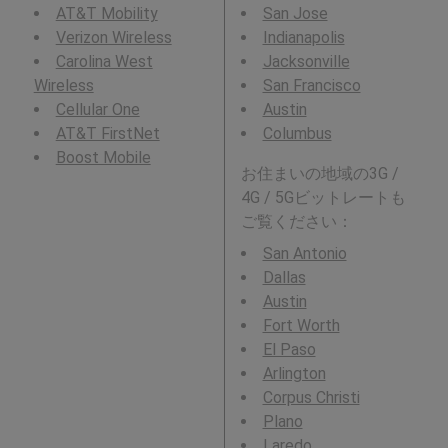
AT&T Mobility
San Jose
Verizon Wireless
Indianapolis
Carolina West
Jacksonville
Wireless
San Francisco
Cellular One
Austin
AT&T FirstNet
Columbus
Boost Mobile
お住まいの地域の3G /
4G / 5Gビットレートも
ご覧ください：
San Antonio
Dallas
Austin
Fort Worth
El Paso
Arlington
Corpus Christi
Plano
Laredo