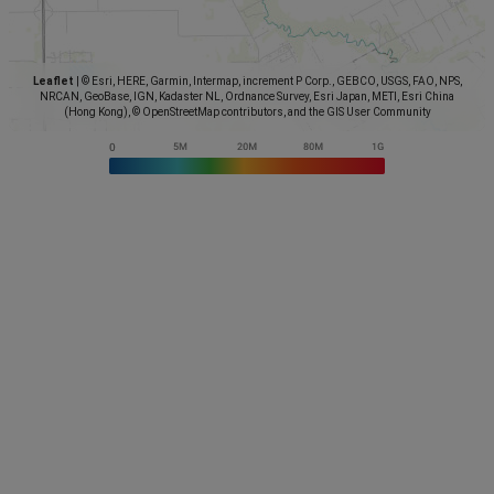
Leaflet
|
© Esri, HERE, Garmin, Intermap, increment P Corp., GEBCO, USGS, FAO, NPS,
NRCAN, GeoBase, IGN, Kadaster NL, Ordnance Survey, Esri Japan, METI, Esri China
(Hong Kong), © OpenStreetMap contributors, and the GIS User Community