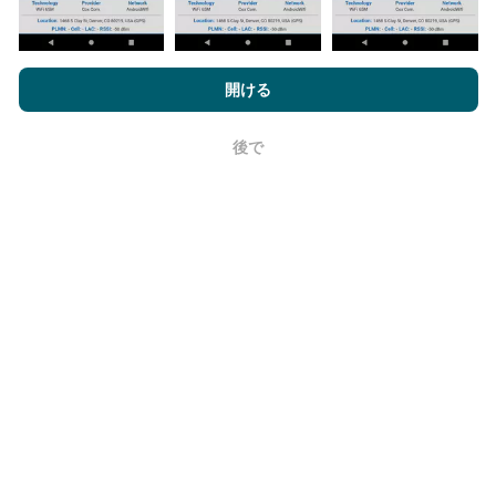
nPerf.comを閲覧することにより、お客様は
プライバシーおよびク
ッキーの使用ポリシー
およびnPerfテスト
エンドユーザーライセン
開ける
更新はどのように行われますか？
ス契約
同意します。
ネットワークカバレッジマップは、ボットによって1時
後で
OK
間ごとに自動的に更新されます。速度マップは
15分ご
とに更新
ます。データは2年間表示されます。 2年後、
最も古いデータが月に一度マップから削除されます。
信頼性と正確さはどのくらいですか?
テストはユーザーのデバイスで実施されます。位置情
報の精度は、テスト時のGPS信号の受信品質に依存し
ます。カバレッジデータについては、最大ジオロケー