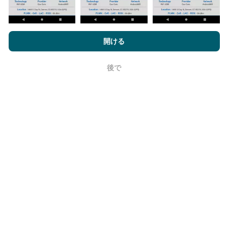
nPerf.comを閲覧することにより、お客様は
プライバシーおよびク
ッキーの使用ポリシー
およびnPerfテスト
エンドユーザーライセン
開ける
更新はどのように行われますか？
ス契約
同意します。
ネットワークカバレッジマップは、ボットによって1時
後で
OK
間ごとに自動的に更新されます。速度マップは
15分ご
とに更新
ます。データは2年間表示されます。 2年後、
最も古いデータが月に一度マップから削除されます。
信頼性と正確さはどのくらいですか?
テストはユーザーのデバイスで実施されます。位置情
報の精度は、テスト時のGPS信号の受信品質に依存し
ます。カバレッジデータについては、最大ジオロケー