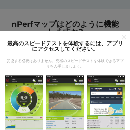
nPerfマップはどのように機能
しますか?
最高のスピードテストを体験するには、アプリ
にアクセスしてください。
妥協する必要はありません。究極のスピードテストを体験できるアプ
リを入手しましょう。
データはどこから来るのか?
データは、nPerfアプリのユーザーが実行したテストか
ら収集されます。これらは、現場で直接、実際の条件
で実施されるテストです。参加したい場合は、nPerfア
プリをスマートフォンにダウンロードするだけです。
データが多いほど、マップはより包括的になります！