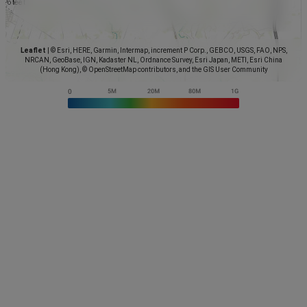
Leaflet
|
© Esri, HERE, Garmin, Intermap, increment P Corp., GEBCO, USGS, FAO, NPS,
NRCAN, GeoBase, IGN, Kadaster NL, Ordnance Survey, Esri Japan, METI, Esri China
(Hong Kong), © OpenStreetMap contributors, and the GIS User Community