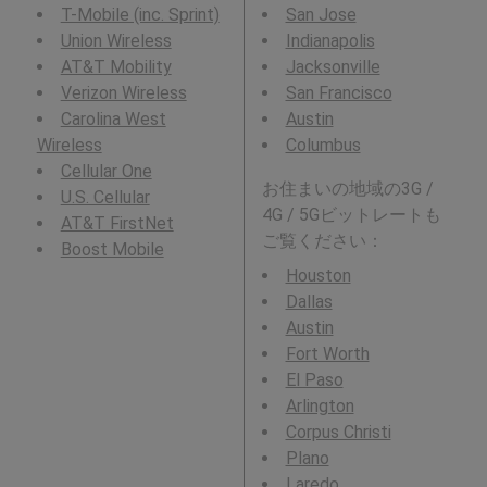
T-Mobile (inc. Sprint)
San Jose
Union Wireless
Indianapolis
AT&T Mobility
Jacksonville
Verizon Wireless
San Francisco
Carolina West
Austin
Wireless
Columbus
Cellular One
お住まいの地域の3G /
U.S. Cellular
4G / 5Gビットレートも
AT&T FirstNet
ご覧ください：
Boost Mobile
Houston
Dallas
Austin
Fort Worth
El Paso
Arlington
Corpus Christi
Plano
Laredo