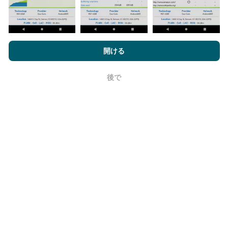
nPerf.comを閲覧することにより、お客様は
プライバシーおよびク
ッキーの使用ポリシー
およびnPerfテスト
エンドユーザーライセン
開ける
ス契約
同意します。
更新はどのように行われますか？
後で
OK
ネットワークカバレッジマップは、ボットによって1時
間ごとに自動的に更新されます。速度マップは
15分ご
とに更新
ます。データは2年間表示されます。 2年後、
最も古いデータが月に一度マップから削除されます。
信頼性と正確さはどのくらいですか?
テストはユーザーのデバイスで実施されます。位置情