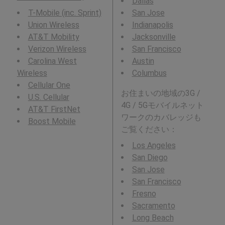
Dallas
T-Mobile (inc. Sprint)
San Jose
Union Wireless
Indianapolis
AT&T Mobility
Jacksonville
Verizon Wireless
San Francisco
Carolina West
Austin
Wireless
Columbus
Cellular One
お住まいの地域の3G /
U.S. Cellular
4G / 5Gモバイルネット
AT&T FirstNet
ワークのカバレッジも
Boost Mobile
ご覧ください：
Los Angeles
San Diego
San Jose
San Francisco
Fresno
Sacramento
Long Beach