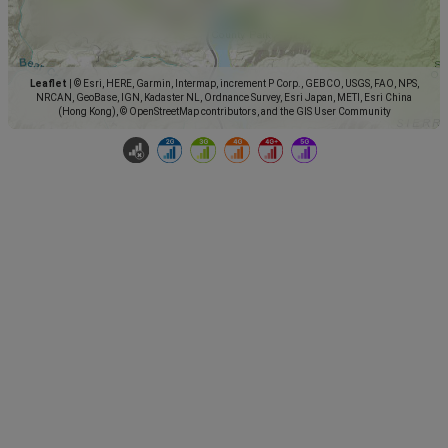
Leaflet
|
© Esri, HERE, Garmin, Intermap, increment P Corp., GEBCO, USGS, FAO, NPS,
NRCAN, GeoBase, IGN, Kadaster NL, Ordnance Survey, Esri Japan, METI, Esri China
(Hong Kong), © OpenStreetMap contributors, and the GIS User Community