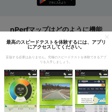
nPerfマップはどのように機能
しますか?
最高のスピードテストを体験するには、アプリ
にアクセスしてください。
妥協する必要はありません。究極のスピードテストを体験できるアプ
リを入手しましょう。
データはどこから来るのか?
データは、nPerfアプリのユーザーが実行したテストか
ら収集されます。これらは、現場で直接、実際の条件
で実施されるテストです。参加したい場合は、nPerfア
プリをスマートフォンにダウンロードするだけです。
データが多いほど、マップはより包括的になります！