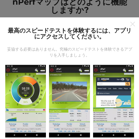
nPerfマップはどのように機能
しますか?
最高のスピードテストを体験するには、アプリ
にアクセスしてください。
妥協する必要はありません。究極のスピードテストを体験できるアプ
データはどこから来るのか?
リを入手しましょう。
データは、nPerfアプリのユーザーが実行したテストか
ら収集されます。これらは、現場で直接、実際の条件
で実施されるテストです。参加したい場合は、nPerfア
プリをスマートフォンにダウンロードするだけです。
データが多いほど、マップはより包括的になります！