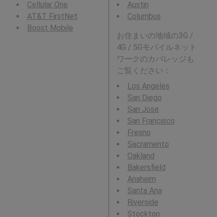
Cellular One
Austin
AT&T FirstNet
Columbus
Boost Mobile
お住まいの地域の3G /
4G / 5Gモバイルネット
ワークのカバレッジも
ご覧ください：
Los Angeles
San Diego
San Jose
San Francisco
Fresno
Sacramento
Oakland
Bakersfield
Anaheim
Santa Ana
Riverside
Stockton