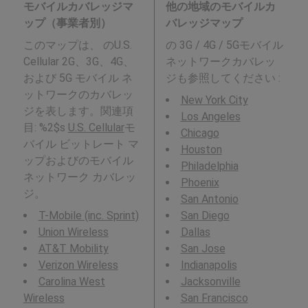
モバイルカバレッジマ
他の地域のモバイルカ
ップ（事業者別）
バレッジマップ
このマップは、 のU.S.
の 3G / 4G / 5Gモバイル
Cellular 2G、3G、4G、
ネットワークカバレッ
および 5G モバイル ネ
ジも参照してください :
ットワークのカバレッ
New York City
ジを表します。関連項
Los Angeles
目: %2$s
U.S. Cellular
モ
Chicago
バイル ビットレート マ
Houston
ップおよびのモバイル
Philadelphia
ネットワーク カバレッ
Phoenix
ジ。
San Antonio
T-Mobile (inc. Sprint)
San Diego
Union Wireless
Dallas
AT&T Mobility
San Jose
Verizon Wireless
Indianapolis
Carolina West
Jacksonville
Wireless
San Francisco