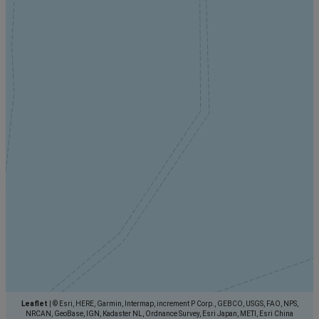
Leaflet
|
© Esri, HERE, Garmin, Intermap, increment P Corp., GEBCO, USGS, FAO, NPS,
NRCAN, GeoBase, IGN, Kadaster NL, Ordnance Survey, Esri Japan, METI, Esri China