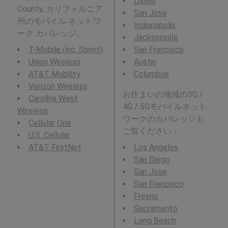
Dallas
County, カリフォルニア
San Jose
州のモバイル ネットワ
Indianapolis
ーク カバレッジ。
Jacksonville
T-Mobile (inc. Sprint)
San Francisco
Union Wireless
Austin
AT&T Mobility
Columbus
Verizon Wireless
お住まいの地域の3G /
Carolina West
4G / 5Gモバイルネット
Wireless
ワークのカバレッジも
Cellular One
ご覧ください：
U.S. Cellular
AT&T FirstNet
Los Angeles
San Diego
San Jose
San Francisco
Fresno
Sacramento
Long Beach