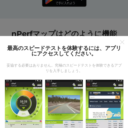
nPerfマップはどのように機能
しますか?
最高のスピードテストを体験するには、アプリ
にアクセスしてください。
妥協する必要はありません。究極のスピードテストを体験できるアプ
リを入手しましょう。
データはどこから来るのか?
データは、nPerfアプリのユーザーが実行したテストか
ら収集されます。これらは、現場で直接、実際の条件
で実施されるテストです。参加したい場合は、nPerfア
プリをスマートフォンにダウンロードするだけです。
データが多いほど、マップはより包括的になります！