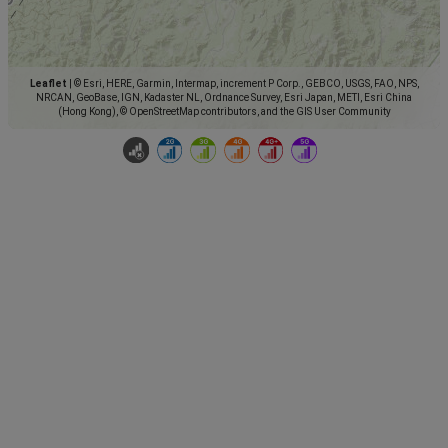
Leaflet
|
© Esri, HERE, Garmin, Intermap, increment P Corp., GEBCO, USGS, FAO, NPS,
NRCAN, GeoBase, IGN, Kadaster NL, Ordnance Survey, Esri Japan, METI, Esri China
(Hong Kong), © OpenStreetMap contributors, and the GIS User Community