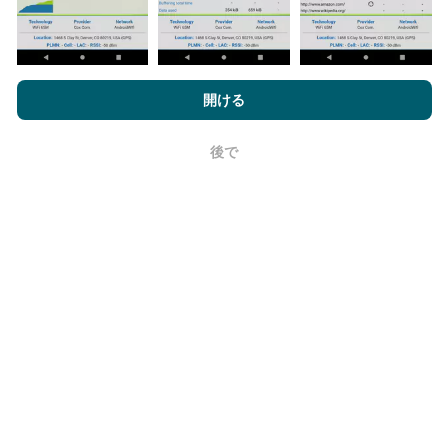
nPerf.comを閲覧することにより、お客様は
プライバシーおよびク
ッキーの使用ポリシー
およびnPerfテスト
エンドユーザーライセン
開ける
ス契約
同意します。
更新はどのように行われますか？
後で
OK
ネットワークカバレッジマップは、ボットによって1時
間ごとに自動的に更新されます。速度マップは
15分ご
とに更新
ます。データは2年間表示されます。 2年後、
最も古いデータが月に一度マップから削除されます。
信頼性と正確さはどのくらいですか?
テストはユーザーのデバイスで実施されます。位置情