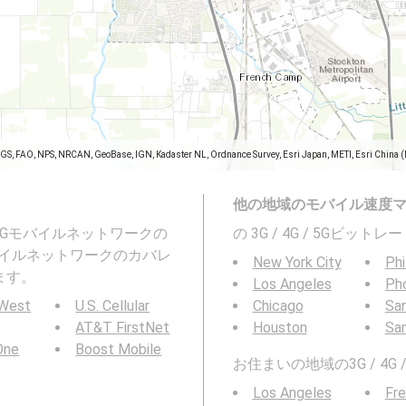
SGS, FAO, NPS, NRCAN, GeoBase, IGN, Kadaster NL, Ordnance Survey, Esri Japan, METI, Esri China 
他の地域のモバイル速度
よび5Gモバイルネットワークの
の 3G / 4G / 5Gビッ
イルネットワークのカバレ
New York City
Phi
ます。
Los Angeles
Ph
 West
U.S. Cellular
Chicago
San
AT&T FirstNet
Houston
Sa
 One
Boost Mobile
お住まいの地域の3G / 4
Los Angeles
Fr