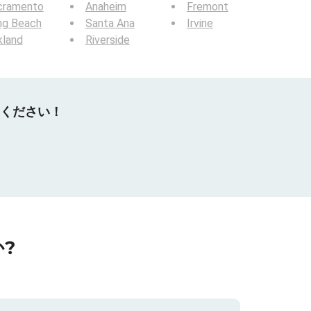
cramento
Anaheim
Fremont
ng Beach
Santa Ana
Irvine
kland
Riverside
てください！
?