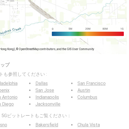
(Hong Kong), © OpenStreetMap contributors, and the GIS User Community
マップ
トレートも参照してください :
ladelphia
Dallas
San Francisco
oenix
San Jose
Austin
 Antonio
Indianapolis
Columbus
n Diego
Jacksonville
G / 5Gビットレートもご覧ください：
esno
Bakersfield
Chula Vista