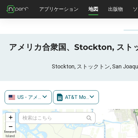
アプリケーション
地図
出版物
ソ
アメリカ合衆国、Stockton, ストックト
Stockton, ストックトン, San J
US
- アメリカ合衆国
AT&T Mobility
+
−