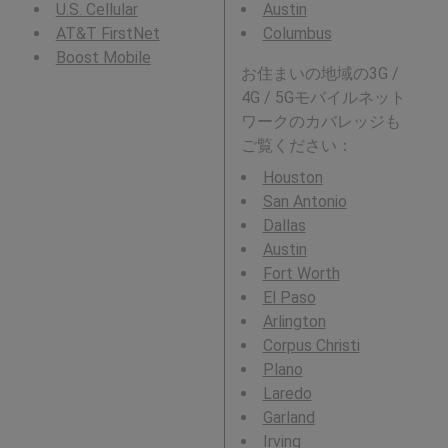
U.S. Cellular
Austin
AT&T FirstNet
Columbus
Boost Mobile
お住まいの地域の3G /
4G / 5Gモバイルネット
ワークのカバレッジも
ご覧ください：
Houston
San Antonio
Dallas
Austin
Fort Worth
El Paso
Arlington
Corpus Christi
Plano
Laredo
Garland
Irving