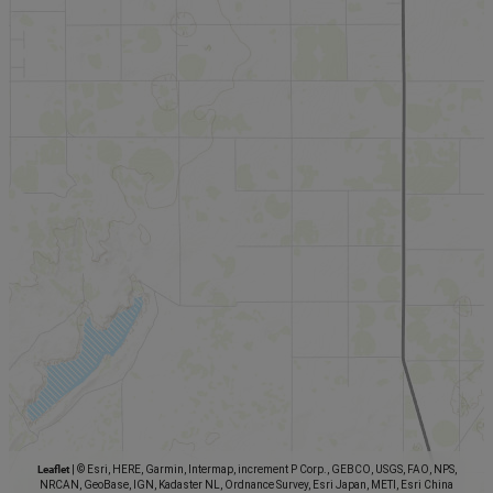
Leaflet
|
© Esri, HERE, Garmin, Intermap, increment P Corp., GEBCO, USGS, FAO, NPS,
NRCAN, GeoBase, IGN, Kadaster NL, Ordnance Survey, Esri Japan, METI, Esri China