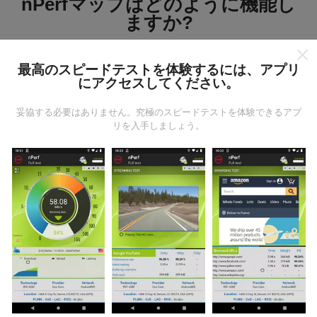
nPerfマップはどのように機能し
ますか?
最高のスピードテストを体験するには、アプリ
にアクセスしてください。
妥協する必要はありません。究極のスピードテストを体験できるアプ
データはどこから来るのか?
リを入手しましょう。
データは、nPerfアプリのユーザーが実行したテストか
ら収集されます。これらは、現場で直接、実際の条件
で実施されるテストです。参加したい場合は、nPerfア
プリをスマートフォンにダウンロードするだけです。
データが多いほど、マップはより包括的になります！