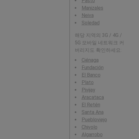
Pasto
Manizales
Neiva
Soledad
해당 지역의 3G / 4G /
5G 모바일 네트워크 커
버리지도 확인하세요:
Ciénaga
Fundación
El Banco
Plato
Pivijay
Aracataca
El Retén
Santa Ana
Puebloviejo
Chivolo
Algarrobo