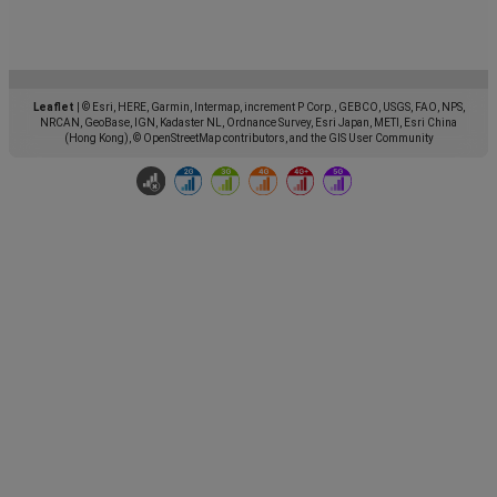
Leaflet
|
© Esri, HERE, Garmin, Intermap, increment P Corp., GEBCO, USGS, FAO, NPS,
NRCAN, GeoBase, IGN, Kadaster NL, Ordnance Survey, Esri Japan, METI, Esri China
(Hong Kong), © OpenStreetMap contributors, and the GIS User Community