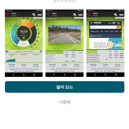
운로드하세요!
업데이트는 어떻게 이루어지나요?
네트워크 범위 지도는 1 시간마다 봇에 의해 자동으로 업
데이트됩니다. 스피드 지도는
15 분마다 업데이트
됩니다.
데이터는 2년 동안 표시됩니다. 2년 후, 가장 오래된 데이
터는 한 달에 한 번씩 지도에서 제거됩니다.
얼마나 신뢰할 수 있고 정확합니까?
nPerf.com을 탐색하면 귀하는
개인 정보 및 쿠키 사용 정책
및 저희
열려 있는
의 nPerf 테스트
최종 사용자 라이센스 계약
에 동의할 수 있습니다.
테스트는 사용자 장치에서 수행됩니다. 지리적 위치 정확
도는 테스트시 GPS 신호의 수신 품질에 따라 다릅니다. 적
나중에
확인
용 범위 데이터의 경우 최대 지리적 위치
정밀도 50 미터
로만 테스트를 유지합니다. 다운로드 비트전송률의 경우
임계 값은 최대 200 미터까지 올라갑니다.