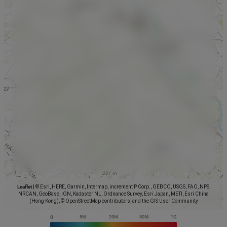
Leaflet
|
© Esri, HERE, Garmin, Intermap, increment P Corp., GEBCO, USGS, FAO, NPS,
NRCAN, GeoBase, IGN, Kadaster NL, Ordnance Survey, Esri Japan, METI, Esri China
(Hong Kong), © OpenStreetMap contributors, and the GIS User Community