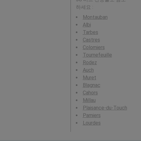
하세요 :
Montauban
Albi
Tarbes
Castres
Colomiers
Tournefeuille
Rodez
Auch
Muret
Blagnac
Cahors
Millau
Plaisance-du-Touch
Pamiers
Lourdes