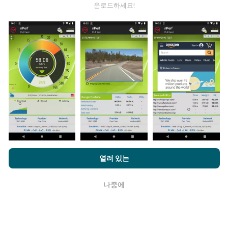
운로드하세요!
데이터는 어디에서 왔습니까?
데이터는 nPerf 앱 사용자가 수행한 테스트에서 수집됩니
다. 실제 현장에서 실제 조건에서 수행되는 테스트입니다.
참여하고 싶다면 nPerf 앱을 스마트폰에 다운로드 하면됩
니다.
데이터가 많을수록 지도는 더 광범위해질 것입니다!
업데이트는 어떻게 이루어지나요?
nPerf.com을 탐색하면 귀하는
개인 정보 및 쿠키 사용 정책
및 저희
열려 있는
의 nPerf 테스트
최종 사용자 라이센스 계약
에 동의할 수 있습니다.
네트워크 범위 지도는 1 시간마다 봇에 의해 자동으로 업
데이트됩니다. 스피드 지도는
15 분마다 업데이트
됩니다.
나중에
확인
데이터는 2년 동안 표시됩니다. 2년 후, 가장 오래된 데이
터는 한 달에 한 번씩 지도에서 제거됩니다.