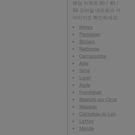
해당 지역의 3G / 4G /
5G 모바일 네트워크 커
버리지도 확인하세요:
Nîmes
Perpignan
Béziers
Narbonne
Carcassonne
Alès
Sète
Lunel
Agde
Frontignan
Bagnols-sur-Cèze
Mauguio
Castelnau-le-Lez
Lattes
Mende