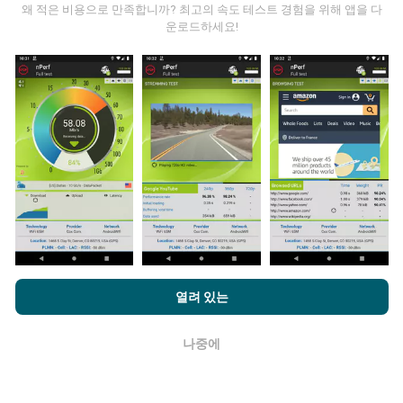
왜 적은 비용으로 만족합니까? 최고의 속도 테스트 경험을 위해 앱을 다
운로드하세요!
데이터는 어디에서 왔습니까?
데이터는 nPerf 앱 사용자가 수행한 테스트에서 수집됩니
다. 실제 현장에서 실제 조건에서 수행되는 테스트입니다.
참여하고 싶다면 nPerf 앱을 스마트폰에 다운로드 하면됩
니다.
데이터가 많을수록 지도는 더 광범위해질 것입니다!
nPerf.com을 탐색하면 귀하는
개인 정보 및 쿠키 사용 정책
및 저희
업데이트는 어떻게 이루어지나요?
열려 있는
의 nPerf 테스트
최종 사용자 라이센스 계약
에 동의할 수 있습니다.
네트워크 범위 지도는 1 시간마다 봇에 의해 자동으로 업
나중에
확인
데이트됩니다. 스피드 지도는
15 분마다 업데이트
됩니다.
데이터는 2년 동안 표시됩니다. 2년 후, 가장 오래된 데이
터는 한 달에 한 번씩 지도에서 제거됩니다.