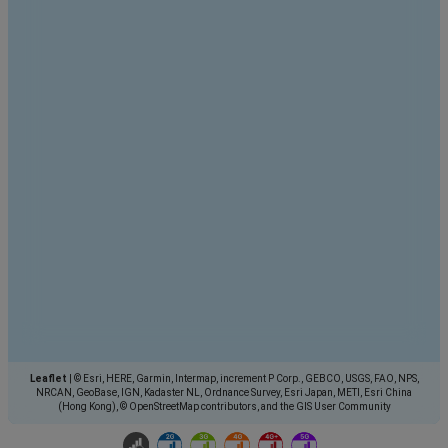
Leaflet
|
© Esri, HERE, Garmin, Intermap, increment P Corp., GEBCO, USGS, FAO, NPS,
NRCAN, GeoBase, IGN, Kadaster NL, Ordnance Survey, Esri Japan, METI, Esri China
(Hong Kong), © OpenStreetMap contributors, and the GIS User Community