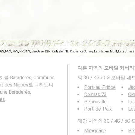
SGS, FAO, NPS, NRCAN, GeoBase, IGN, Kadaster NL, Ordnance Survey, Esri Japan, METI, Esri China 
다른 지역의 모바일 커버리
 Baraderes, Commune
의 3G / 4G / 5G 모바
ement des Nippes로 나타냅니
Port-au-Prince
Ja
une Baraderès,
Delmas 73
Ok
pes
.
Pétionville
Lé
Port-de-Paix
Le
해당 지역의 3G / 4G /
Miragoâne
Pet