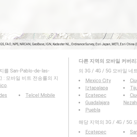
SGS, FAO, NPS, NRCAN, GeoBase, IGN, Kadaster NL, Ordnance Survey, Esri Japan, METI, Esri China 
다른 지역의 모바일 커버리
San-Pablo-de-las-
의 3G / 4G / 5G 모바
니다.참고 : 모바일 비트 전송률의 지
Mexico City
Ciu
xico
.
Iztapalapa
Tij
des
Telcel Mobile
Ecatepec
Ci
Guadalajara
Nezah
Puebla
해당 지역의 3G / 4G /
Ecatepec
San