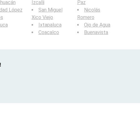
lhuacán
Izcalli
Paz
udad López
San Miguel
Nicolás
os
Xico Viejo
Romero
luca
Ixtapaluca
Ojo de Agua
Coacalco
Buenavista
!