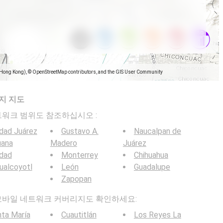
(Hong Kong), © OpenStreetMap contributors, and the GIS User Community
지 지도
일 네트워크 범위도 참조하십시오 :
dad Juárez
Gustavo A.
Naucalpan de
uana
Madero
Juárez
udad
Monterrey
Chihuahua
ualcoyotl
León
Guadalupe
Zapopan
 5G 모바일 네트워크 커버리지도 확인하세요:
ta María
Cuautitlán
Los Reyes La