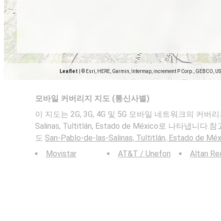
Leaflet
|
© Esri, HERE, Garmin, Intermap, increment P Corp., GEBCO, U
모바일 커버리지 지도 (통신사별)
이 지도는 2G, 3G, 4G 및 5G 모바일 네트워크의 커버리지를 
Salinas, Tultitlán, Estado de México로 나타냅
도
San-Pablo-de-las-Salinas, Tultitlán, Estado de Mé
Movistar
AT&T / Unefon
Altan Re