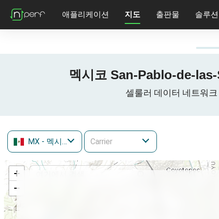
애플리케이션
지도
출판물
솔루션
멕시코 San-Pablo-de-las-
셀룰러 데이터 네트워크 San-Pab
MX
- 멕시코
+
−