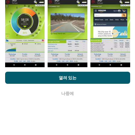
다. 실제 현장에서 실제 조건에서 수행되는 테스트입니다.
참여하고 싶다면 nPerf 앱을 스마트폰에 다운로드 하면됩
니다.
데이터가 많을수록 지도는 더 광범위해질 것입니다!
업데이트는 어떻게 이루어지나요?
nPerf.com을 탐색하면 귀하는
개인 정보 및 쿠키 사용 정책
및 저희
열려 있는
네트워크 범위 지도는 1 시간마다 봇에 의해 자동으로 업
의 nPerf 테스트
최종 사용자 라이센스 계약
에 동의할 수 있습니다.
데이트됩니다. 스피드 지도는
15 분마다 업데이트
됩니다.
데이터는 2년 동안 표시됩니다. 2년 후, 가장 오래된 데이
나중에
확인
터는 한 달에 한 번씩 지도에서 제거됩니다.