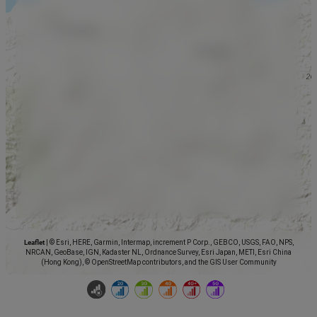
Leaflet
|
© Esri, HERE, Garmin, Intermap, increment P Corp., GEBCO, USGS, FAO, NPS,
NRCAN, GeoBase, IGN, Kadaster NL, Ordnance Survey, Esri Japan, METI, Esri China
(Hong Kong), © OpenStreetMap contributors, and the GIS User Community