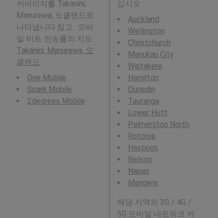
커버리지를 Takanini,
십시오 :
Manurewa, 오클랜드로
Auckland
나타냅니다.참고 : 모바
Wellington
일 비트 전송률의 지도
Christchurch
Takanini, Manurewa, 오
Manukau City
클랜드
.
Waitakere
One Mobile
Hamilton
Spark Mobile
Dunedin
2degrees Mobile
Tauranga
Lower Hutt
Palmerston North
Rotorua
Hastings
Nelson
Napier
Mangere
해당 지역의 3G / 4G /
5G 모바일 네트워크 커