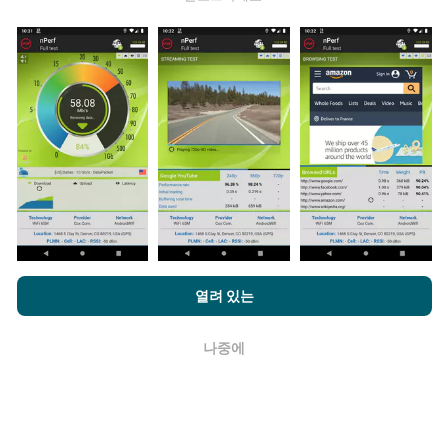
업데이트는 어떻게 이루어지나요?
네트워크 범위 지도는 1 시간마다 봇에 의해 자동으로 업
데이트됩니다. 스피드 지도는
15 분마다 업데이트
됩니다.
데이터는 2년 동안 표시됩니다. 2년 후, 가장 오래된 데이
터는 한 달에 한 번씩 지도에서 제거됩니다.
얼마나 신뢰할 수 있고 정확합니까?
nPerf.com을 탐색하면 귀하는
개인 정보 및 쿠키 사용 정책
및 저희
열려 있는
의 nPerf 테스트
최종 사용자 라이센스 계약
에 동의할 수 있습니다.
테스트는 사용자 장치에서 수행됩니다. 지리적 위치 정확
도는 테스트시 GPS 신호의 수신 품질에 따라 다릅니다. 적
나중에
용 범위 데이터의 경우 최대 지리적 위치
정밀도 50 미터
확인
로만 테스트를 유지합니다. 다운로드 비트전송률의 경우
임계 값은 최대 200 미터까지 올라갑니다.