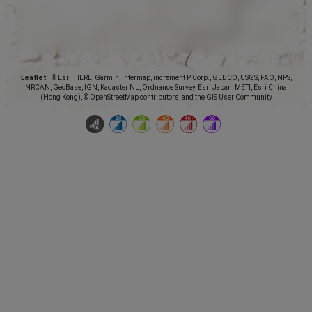
Leaflet
|
© Esri, HERE, Garmin, Intermap, increment P Corp., GEBCO, USGS, FAO, NPS,
NRCAN, GeoBase, IGN, Kadaster NL, Ordnance Survey, Esri Japan, METI, Esri China
(Hong Kong), © OpenStreetMap contributors, and the GIS User Community