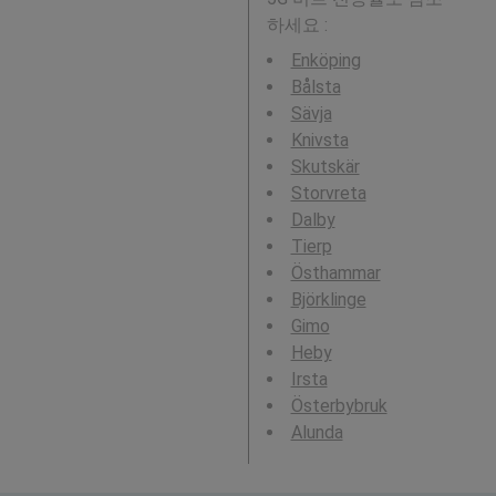
하세요 :
Enköping
Bålsta
Sävja
Knivsta
Skutskär
Storvreta
Dalby
Tierp
Östhammar
Björklinge
Gimo
Heby
Irsta
Österbybruk
Alunda