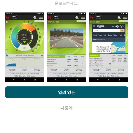
운로드하세요!
데이터는 어디에서 왔습니까?
데이터는 nPerf 앱 사용자가 수행한 테스트에서 수집됩니
다. 실제 현장에서 실제 조건에서 수행되는 테스트입니다.
참여하고 싶다면 nPerf 앱을 스마트폰에 다운로드 하면됩
니다.
데이터가 많을수록 지도는 더 광범위해질 것입니다!
업데이트는 어떻게 이루어지나요?
nPerf.com을 탐색하면 귀하는
개인 정보 및 쿠키 사용 정책
및 저희
열려 있는
의 nPerf 테스트
최종 사용자 라이센스 계약
에 동의할 수 있습니다.
네트워크 범위 지도는 1 시간마다 봇에 의해 자동으로 업
데이트됩니다. 스피드 지도는
15 분마다 업데이트
됩니다.
나중에
확인
데이터는 2년 동안 표시됩니다. 2년 후, 가장 오래된 데이
터는 한 달에 한 번씩 지도에서 제거됩니다.