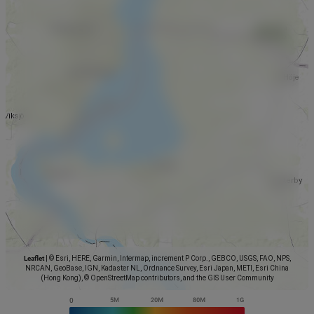
Leaflet
|
© Esri, HERE, Garmin, Intermap, increment P Corp., GEBCO, USGS, FAO, NPS,
NRCAN, GeoBase, IGN, Kadaster NL, Ordnance Survey, Esri Japan, METI, Esri China
(Hong Kong), © OpenStreetMap contributors, and the GIS User Community