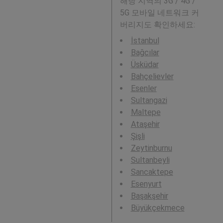
해당 지역의 3G / 4G /
5G 모바일 네트워크 커
버리지도 확인하세요:
İstanbul
Bağcılar
Üsküdar
Bahçelievler
Esenler
Sultangazi
Maltepe
Ataşehir
Şişli
Zeytinburnu
Sultanbeyli
Sancaktepe
Esenyurt
Başakşehir
Büyükçekmece