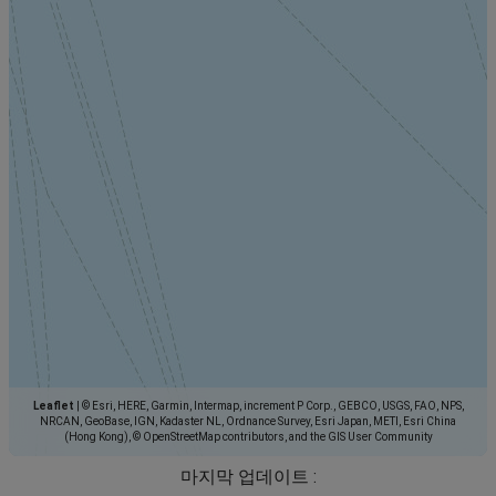
Leaflet
|
© Esri, HERE, Garmin, Intermap, increment P Corp., GEBCO, USGS, FAO, NPS,
NRCAN, GeoBase, IGN, Kadaster NL, Ordnance Survey, Esri Japan, METI, Esri China
(Hong Kong), © OpenStreetMap contributors, and the GIS User Community
마지막 업데이트 :