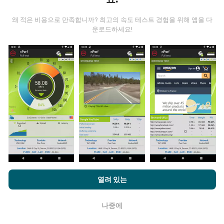
왜 적은 비용으로 만족합니까? 최고의 속도 테스트 경험을 위해 앱을 다
데이터는 어디에서 왔습니까?
운로드하세요!
데이터는 nPerf 앱 사용자가 수행한 테스트에서 수집됩니
다. 실제 현장에서 실제 조건에서 수행되는 테스트입니다.
참여하고 싶다면 nPerf 앱을 스마트폰에 다운로드 하면됩
니다.
데이터가 많을수록 지도는 더 광범위해질 것입니다!
업데이트는 어떻게 이루어지나요?
nPerf.com을 탐색하면 귀하는
개인 정보 및 쿠키 사용 정책
및 저희
열려 있는
네트워크 범위 지도는 1 시간마다 봇에 의해 자동으로 업
의 nPerf 테스트
최종 사용자 라이센스 계약
에 동의할 수 있습니다.
데이트됩니다. 스피드 지도는
15 분마다 업데이트
됩니다.
데이터는 2년 동안 표시됩니다. 2년 후, 가장 오래된 데이
나중에
확인
터는 한 달에 한 번씩 지도에서 제거됩니다.