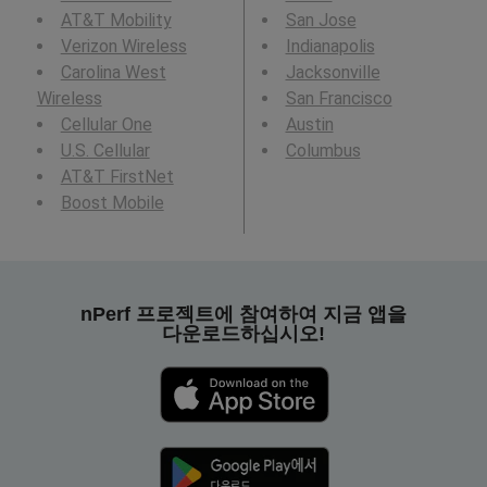
AT&T Mobility
San Jose
Verizon Wireless
Indianapolis
Carolina West
Jacksonville
Wireless
San Francisco
Cellular One
Austin
U.S. Cellular
Columbus
AT&T FirstNet
Boost Mobile
nPerf 프로젝트에 참여하여 지금 앱을
다운로드하십시오!