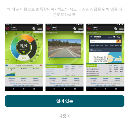
왜 적은 비용으로 만족합니까? 최고의 속도 테스트 경험을 위해 앱을 다
운로드하세요!
업데이트는 어떻게 이루어지나요?
네트워크 범위 지도는 1 시간마다 봇에 의해 자동으로 업
데이트됩니다. 스피드 지도는
15 분마다 업데이트
됩니다.
데이터는 2년 동안 표시됩니다. 2년 후, 가장 오래된 데이
터는 한 달에 한 번씩 지도에서 제거됩니다.
nPerf.com을 탐색하면 귀하는
개인 정보 및 쿠키 사용 정책
및 저희
열려 있는
얼마나 신뢰할 수 있고 정확합니까?
의 nPerf 테스트
최종 사용자 라이센스 계약
에 동의할 수 있습니다.
테스트는 사용자 장치에서 수행됩니다. 지리적 위치 정확
나중에
확인
도는 테스트시 GPS 신호의 수신 품질에 따라 다릅니다. 적
용 범위 데이터의 경우 최대 지리적 위치
정밀도 50 미터