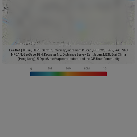
Leaflet
|
© Esri, HERE, Garmin, Intermap, increment P Corp., GEBCO, USGS, FAO, NPS,
NRCAN, GeoBase, IGN, Kadaster NL, Ordnance Survey, Esri Japan, METI, Esri China
(Hong Kong), © OpenStreetMap contributors, and the GIS User Community