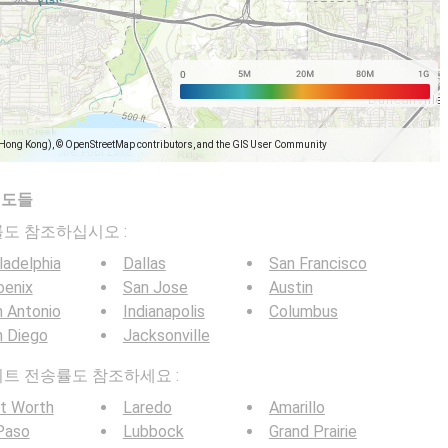
(Hong Kong), © OpenStreetMap contributors, and the GIS User Community
지도들
전송률도 참조하십시오 :
ladelphia
Dallas
San Francisco
oenix
San Jose
Austin
 Antonio
Indianapolis
Columbus
n Diego
Jacksonville
G 비트 전송률도 참조하세요 :
t Worth
Laredo
Amarillo
Paso
Lubbock
Grand Prairie