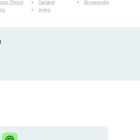
pus Christi
Garland
Brownsville
ano
Irving
!