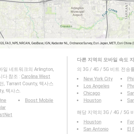
SGS, FAO, NPS, NRCAN, GeoBase, IGN, Kadaster NL, Ordnance Survey, Esri Japan, METI, Esri China 
다른 지역의 모바일 속도 
G 모바일 네트워크의 Arlington,
의 3G / 4G / 5G 비트 
니다.참조 :
Carolina West
New York City
Phi
Tarrant County, 텍사스
Los Angeles
Ph
ty, 텍사스.
Chicago
San
 One
Boost Mobile
Houston
Sa
ular
해당 지역의 3G / 4G / 5
rstNet
Houston
For
San Antonio
El 