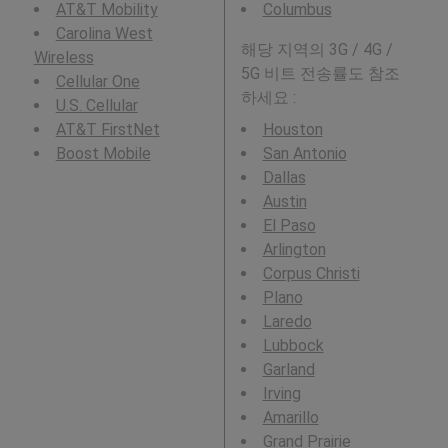
AT&T Mobility
Columbus
Carolina West
해당 지역의 3G / 4G /
Wireless
5G 비트 전송률도 참조
Cellular One
하세요 :
U.S. Cellular
AT&T FirstNet
Houston
Boost Mobile
San Antonio
Dallas
Austin
El Paso
Arlington
Corpus Christi
Plano
Laredo
Lubbock
Garland
Irving
Amarillo
Grand Prairie