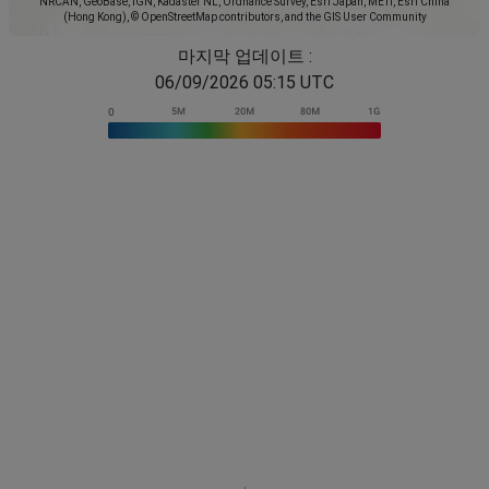
NRCAN, GeoBase, IGN, Kadaster NL, Ordnance Survey, Esri Japan, METI, Esri China
(Hong Kong), © OpenStreetMap contributors, and the GIS User Community
마지막 업데이트 :
06/09/2026 05:15 UTC