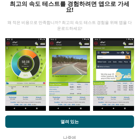
최고의 속도 테스트를 경험하려면 앱으로 가세
요!
왜 적은 비용으로 만족합니까? 최고의 속도 테스트 경험을 위해 앱을 다
운로드하세요!
데이터는 어디에서 왔습니까?
데이터는 nPerf 앱 사용자가 수행한 테스트에서 수집됩니
다. 실제 현장에서 실제 조건에서 수행되는 테스트입니다.
참여하고 싶다면 nPerf 앱을 스마트폰에 다운로드 하면됩
니다.
데이터가 많을수록 지도는 더 광범위해질 것입니다!
업데이트는 어떻게 이루어지나요?
nPerf.com을 탐색하면 귀하는
개인 정보 및 쿠키 사용 정책
및 저희
열려 있는
의 nPerf 테스트
최종 사용자 라이센스 계약
에 동의할 수 있습니다.
네트워크 범위 지도는 1 시간마다 봇에 의해 자동으로 업
데이트됩니다. 스피드 지도는
15 분마다 업데이트
됩니다.
나중에