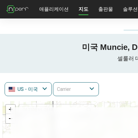
애플리케이션
지도
출판물
솔루션
미국 Muncie, 
셀룰러 데이
US
- 미국
+
−