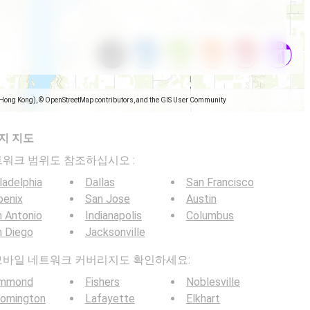
(Hong Kong), © OpenStreetMap contributors, and the GIS User Community
지 지도
일 네트워크 범위도 참조하십시오 :
ladelphia
Dallas
San Francisco
oenix
San Jose
Austin
 Antonio
Indianapolis
Columbus
n Diego
Jacksonville
 5G 모바일 네트워크 커버리지도 확인하세요:
mmond
Fishers
Noblesville
oomington
Lafayette
Elkhart