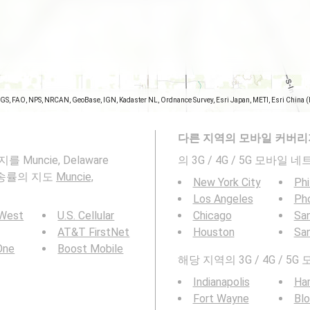
SGS, FAO, NPS, NRCAN, GeoBase, IGN, Kadaster NL, Ordnance Survey, Esri Japan, METI, Esri China 
다른 지역의 모바일 커버리
Muncie, Delaware
의 3G / 4G / 5G 모바
전송률의 지도
Muncie,
New York City
Phi
Los Angeles
Ph
 West
U.S. Cellular
Chicago
San
AT&T FirstNet
Houston
Sa
 One
Boost Mobile
해당 지역의 3G / 4G /
Indianapolis
Ha
Fort Wayne
Bl