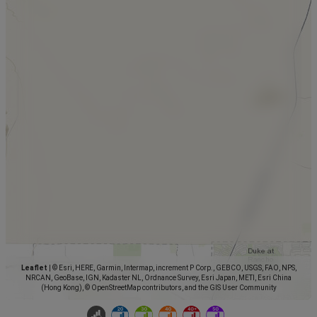
Leaflet
|
© Esri, HERE, Garmin, Intermap, increment P Corp., GEBCO, USGS, FAO, NPS,
NRCAN, GeoBase, IGN, Kadaster NL, Ordnance Survey, Esri Japan, METI, Esri China
(Hong Kong), © OpenStreetMap contributors, and the GIS User Community