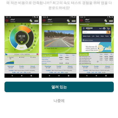
왜 적은 비용으로 만족합니까? 최고의 속도 테스트 경험을 위해 앱을 다
운로드하세요!
데이터는 어디에서 왔습니까?
데이터는 nPerf 앱 사용자가 수행한 테스트에서 수집됩니
다. 실제 현장에서 실제 조건에서 수행되는 테스트입니다.
참여하고 싶다면 nPerf 앱을 스마트폰에 다운로드 하면됩
니다.
데이터가 많을수록 지도는 더 광범위해질 것입니다!
nPerf.com을 탐색하면 귀하는
개인 정보 및 쿠키 사용 정책
및 저희
업데이트는 어떻게 이루어지나요?
열려 있는
의 nPerf 테스트
최종 사용자 라이센스 계약
에 동의할 수 있습니다.
네트워크 범위 지도는 1 시간마다 봇에 의해 자동으로 업
나중에
확인
데이트됩니다. 스피드 지도는
15 분마다 업데이트
됩니다.
데이터는 2년 동안 표시됩니다. 2년 후, 가장 오래된 데이
터는 한 달에 한 번씩 지도에서 제거됩니다.