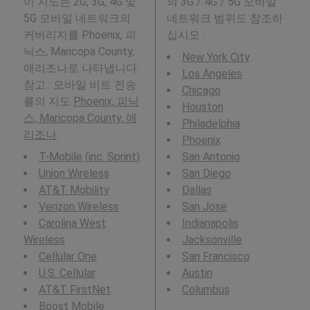
이 지도는 2G, 3G, 4G 및
의 3G / 4G / 5G 모바일
5G 모바일 네트워크의
네트워크 범위도 참조하
커버리지를 Phoenix, 피
십시오 :
닉스, Maricopa County,
New York City
애리조나로 나타냅니다.
Los Angeles
참고 : 모바일 비트 전송
Chicago
률의 지도
Phoenix, 피닉
Houston
스, Maricopa County, 애
Philadelphia
리조나
.
Phoenix
T-Mobile (inc. Sprint)
San Antonio
Union Wireless
San Diego
AT&T Mobility
Dallas
Verizon Wireless
San Jose
Carolina West
Indianapolis
Wireless
Jacksonville
Cellular One
San Francisco
U.S. Cellular
Austin
AT&T FirstNet
Columbus
Boost Mobile