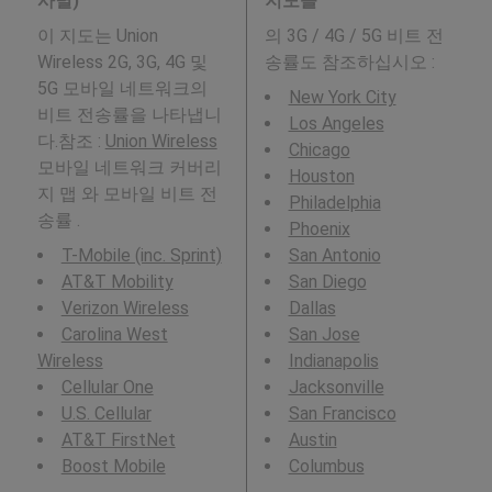
사별)
지도들
이 지도는 Union
의 3G / 4G / 5G 비트 전
Wireless 2G, 3G, 4G 및
송률도 참조하십시오 :
5G 모바일 네트워크의
New York City
비트 전송률을 나타냅니
Los Angeles
다.참조 :
Union Wireless
Chicago
모바일 네트워크 커버리
Houston
지 맵 와 모바일 비트 전
Philadelphia
송률 .
Phoenix
T-Mobile (inc. Sprint)
San Antonio
AT&T Mobility
San Diego
Verizon Wireless
Dallas
Carolina West
San Jose
Wireless
Indianapolis
Cellular One
Jacksonville
U.S. Cellular
San Francisco
AT&T FirstNet
Austin
Boost Mobile
Columbus