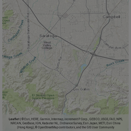
Leaflet
|
© Esri, HERE, Garmin, Intermap, increment P Corp., GEBCO, USGS, FAO, NPS,
NRCAN, GeoBase, IGN, Kadaster NL, Ordnance Survey, Esri Japan, METI, Esri China
(Hong Kong), © OpenStreetMap contributors, and the GIS User Community