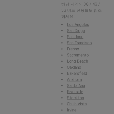
해당 지역의 3G / 4G /
5G 비트 전송률도 참조
하세요 :
Los Angeles
San Diego
San Jose
San Francisco
Fresno
Sacramento
Long Beach
Oakland
Bakersfield
Anaheim
Santa Ana
Riverside
Stockton
Chula Vista
Irvine