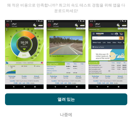
왜 적은 비용으로 만족합니까? 최고의 속도 테스트 경험을 위해 앱을 다
운로드하세요!
데이터는 어디에서 왔습니까?
데이터는 nPerf 앱 사용자가 수행한 테스트에서 수집됩니
다. 실제 현장에서 실제 조건에서 수행되는 테스트입니다.
참여하고 싶다면 nPerf 앱을 스마트폰에 다운로드 하면됩
니다.
데이터가 많을수록 지도는 더 광범위해질 것입니다!
nPerf.com을 탐색하면 귀하는
개인 정보 및 쿠키 사용 정책
및 저희
업데이트는 어떻게 이루어지나요?
열려 있는
의 nPerf 테스트
최종 사용자 라이센스 계약
에 동의할 수 있습니다.
네트워크 범위 지도는 1 시간마다 봇에 의해 자동으로 업
나중에
확인
데이트됩니다. 스피드 지도는
15 분마다 업데이트
됩니다.
데이터는 2년 동안 표시됩니다. 2년 후, 가장 오래된 데이
터는 한 달에 한 번씩 지도에서 제거됩니다.