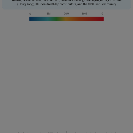
NRCAN, GeoBase, IGN, Kadaster NL, Ordnance Survey, Esri Japan, METI, Esri China
(Hong Kong), © OpenStreetMap contributors, and the GIS User Community