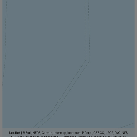
Leaflet
|
© Esri, HERE, Garmin, Intermap, increment P Corp., GEBCO, USGS, FAO, NPS,