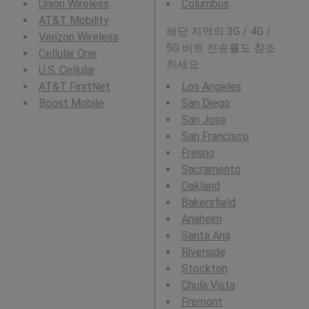
Union Wireless
Columbus
AT&T Mobility
해당 지역의 3G / 4G /
Verizon Wireless
5G 비트 전송률도 참조
Cellular One
하세요 :
U.S. Cellular
AT&T FirstNet
Los Angeles
Boost Mobile
San Diego
San Jose
San Francisco
Fresno
Sacramento
Oakland
Bakersfield
Anaheim
Santa Ana
Riverside
Stockton
Chula Vista
Fremont