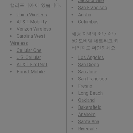
Jacksonville
캘리포니아 에 있습니다.
San Francisco
Union Wireless
Austin
AT&T Mobility
Columbus
Verizon Wireless
해당 지역의 3G / 4G /
Carolina West
5G 모바일 네트워크 커
Wireless
버리지도 확인하세요:
Cellular One
U.S. Cellular
Los Angeles
AT&T FirstNet
San Diego
Boost Mobile
San Jose
San Francisco
Fresno
Long Beach
Oakland
Bakersfield
Anaheim
Santa Ana
Riverside