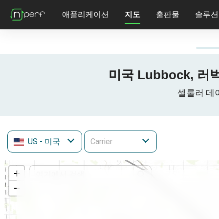
애플리케이션
지도
출판물
솔루션
미국 Lubbock, 러벅
셀룰러 데이터
US
- 미국
+
−