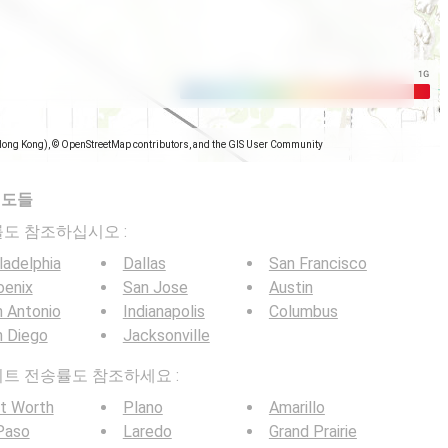
Hong Kong), © OpenStreetMap contributors, and the GIS User Community
지도들
전송률도 참조하십시오 :
ladelphia
Dallas
San Francisco
oenix
San Jose
Austin
 Antonio
Indianapolis
Columbus
n Diego
Jacksonville
G 비트 전송률도 참조하세요 :
t Worth
Plano
Amarillo
Paso
Laredo
Grand Prairie