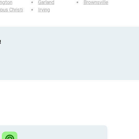
ington
Garland
Brownsville
pus Christi
Irving
!