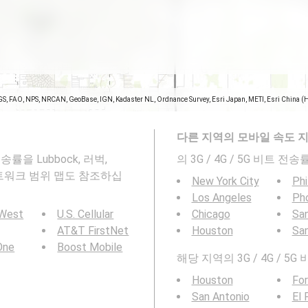
GS, FAO, NPS, NRCAN, GeoBase, IGN, Kadaster NL, Ordnance Survey, Esri Japan, METI, Esri China (
다른 지역의 모바일 속도 
송률을 Lubbock, 러벅,
의 3G / 4G / 5G 비트 
일 네트워크 범위 맵도 참조하십
New York City
Phi
Los Angeles
Ph
 West
U.S. Cellular
Chicago
San
AT&T FirstNet
Houston
Sa
 One
Boost Mobile
해당 지역의 3G / 4G / 5
Houston
For
San Antonio
El 