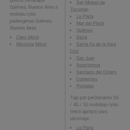
greičio žemėlapis
San Miguel de
Quilmes, Buenos Airės ir
Tucumán
mobilau ryšio
La Plata
padengimas Quilmes,
Mar del Plata
Buenos Airės.
Quilmes
Claro Móvil
Salta
Movistar Móvil
Santa Fe de la Vera
Cruz
San Juan
Resistencia
Santiago del Estero
Corrientes
Posadas
Taip pat peržiūrėkite 3G
/ 4G / 5G mobiliojo ryšio
tinklo aprėptį savo
vietovėje:
La Plata