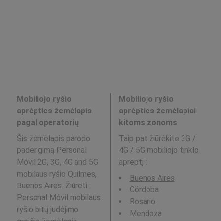
Mobiliojo ryšio
Mobiliojo ryšio
aprėpties žemėlapis
aprėpties žemėlapiai
pagal operatorių
kitoms zonoms
Šis žemėlapis parodo
Taip pat žiūrėkite 3G /
padengimą Personal
4G / 5G mobiliojo tinklo
Móvil 2G, 3G, 4G and 5G
aprėptį
:
mobilaus ryšio Quilmes,
Buenos Aires
Buenos Airės. Žiūrėti :
Córdoba
Personal Móvil
mobilaus
Rosario
ryšio bitų judėjimo
Mendoza