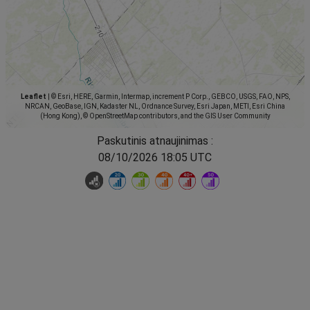
Leaflet
|
© Esri, HERE, Garmin, Intermap, increment P Corp., GEBCO, USGS, FAO, NPS,
NRCAN, GeoBase, IGN, Kadaster NL, Ordnance Survey, Esri Japan, METI, Esri China
(Hong Kong), © OpenStreetMap contributors, and the GIS User Community
Paskutinis atnaujinimas :
08/10/2026 18:05 UTC