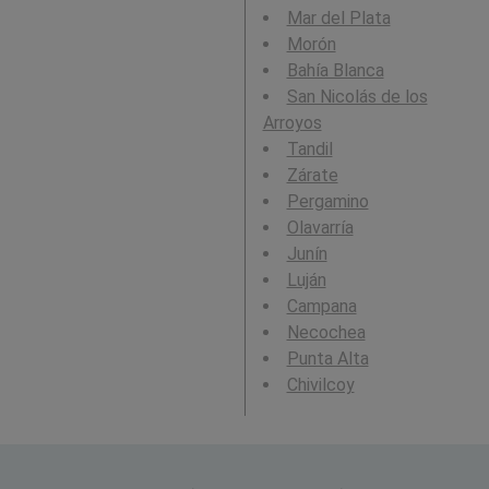
Mar del Plata
Morón
Bahía Blanca
San Nicolás de los
Arroyos
Tandil
Zárate
Pergamino
Olavarría
Junín
Luján
Campana
Necochea
Punta Alta
Chivilcoy