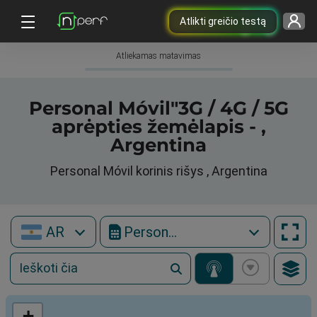
Atlikti greičio testą
Atliekamas matavimas
Personal Móvil"3G / 4G / 5G
aprėpties žemėlapis - ,
Argentina
Personal Móvil korinis rišys , Argentina
AR
Personal Móvil
+