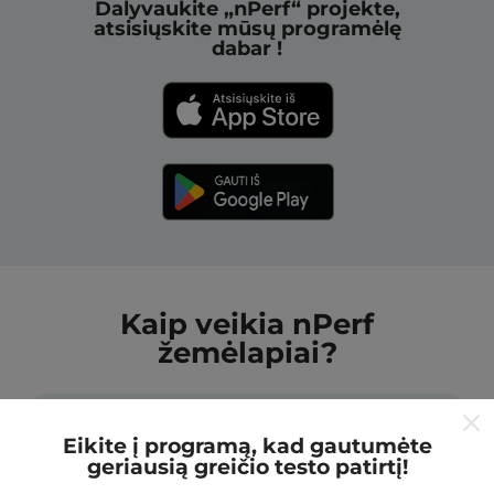
Dalyvaukite „nPerf“ projekte,
atsisiųskite mūsų programėlę
dabar !
Kaip veikia nPerf
žemėlapiai?
Eikite į programą, kad gautumėte
geriausią greičio testo patirtį!