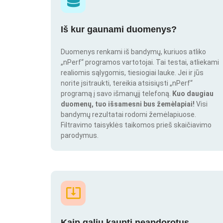
Iš kur gaunami duomenys?
Duomenys renkami iš bandymų, kuriuos atliko
„nPerf“ programos vartotojai. Tai testai, atliekami
realiomis sąlygomis, tiesiogiai lauke. Jei ir jūs
norite įsitraukti, tereikia atsisiųsti „nPerf“
programą į savo išmanųjį telefoną.
Kuo daugiau
duomenų, tuo išsamesni bus žemėlapiai!
Visi
bandymų rezultatai rodomi žemėlapiuose.
Filtravimo taisyklės taikomos prieš skaičiavimo
parodymus.
Kaip galiu kaupti neapdorotus