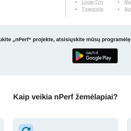
Logan City
Ma
Townsville
Bu
kite „nPerf“ projekte, atsisiųskite mūsų programėlę
Kaip veikia nPerf žemėlapiai?