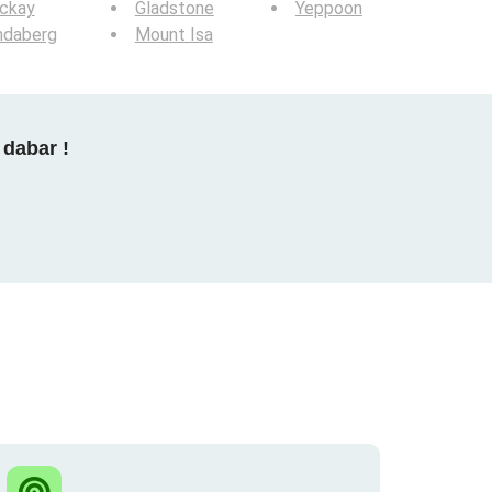
ckay
Gladstone
Yeppoon
ndaberg
Mount Isa
 dabar !