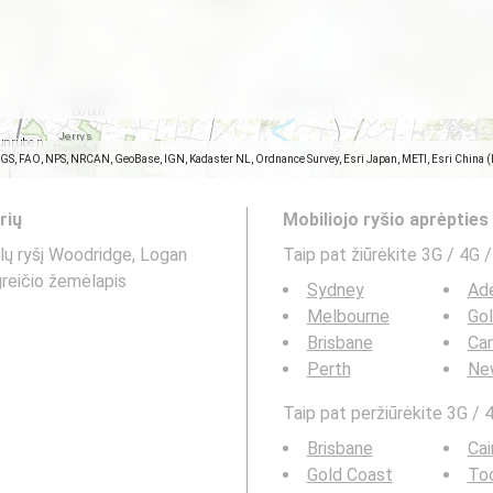
SGS, FAO, NPS, NRCAN, GeoBase, IGN, Kadaster NL, Ordnance Survey, Esri Japan, METI, Esri China 
rių
Mobiliojo ryšio aprėptie
lų ryšį Woodridge, Logan
Taip pat žiūrėkite 3G / 4G /
 greičio žemėlapis
Sydney
Ade
Melbourne
Go
Brisbane
Can
Perth
Ne
Taip pat peržiūrėkite 3G / 4
Brisbane
Cai
Gold Coast
To