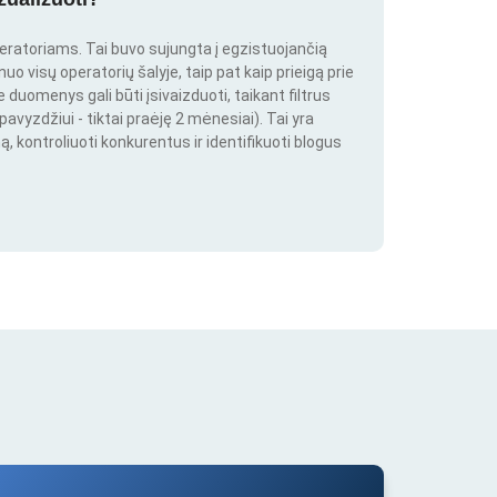
peratoriams. Tai buvo sujungta į egzistuojančią
o visų operatorių šalyje, taip pat kaip prieigą prie
duomenys gali būti įsivaizduoti, taikant filtrus
pavyzdžiui - tiktai praėję 2 mėnesiai). Tai yra
ą, kontroliuoti konkurentus ir identifikuoti blogus