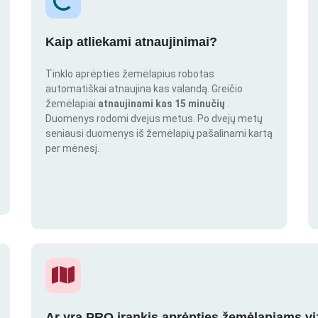
Kaip atliekami atnaujinimai?
Tinklo aprėpties žemėlapius robotas
automatiškai atnaujina kas valandą. Greičio
žemėlapiai
atnaujinami kas 15 minučių
.
Duomenys rodomi dvejus metus. Po dvejų metų
seniausi duomenys iš žemėlapių pašalinami kartą
per mėnesį.
Ar yra PRO įrankis aprėpties žemėlapiams vi