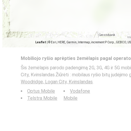
Leaflet
|
© Esri, HERE, Garmin, Intermap, increment P Corp., GEBCO, U
Mobiliojo ryšio aprėpties žemėlapis pagal operato
Šis žemėlapis parodo padengimą 2G, 3G, 4G ir 5G mobi
City, Kvinslandas.Žiūrėti : mobilaus ryšio bitų judėjimo
Woodridge, Logan City, Kvinslandas
.
Optus Mobile
Vodafone
Telstra Mobile
Mobile