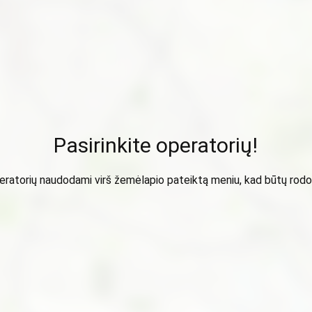
Pasirinkite operatorių!
peratorių naudodami virš žemėlapio pateiktą meniu, kad būtų ro