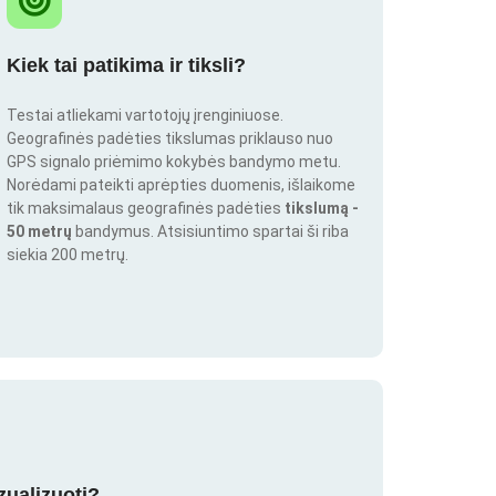
Kiek tai patikima ir tiksli?
Testai atliekami vartotojų įrenginiuose.
Geografinės padėties tikslumas priklauso nuo
GPS signalo priėmimo kokybės bandymo metu.
Norėdami pateikti aprėpties duomenis, išlaikome
tik maksimalaus geografinės padėties
tikslumą -
50 metrų
bandymus. Atsisiuntimo spartai ši riba
siekia 200 metrų.
zualizuoti?