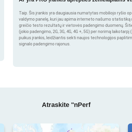
Taip. Šis įrankis yra daugiausia numatytas mobiliojo ryšio o
valdymo panelę, kuri jau apima interneto našumo statistiką nu
greičio testo rezultatų ir vietovės padengimo duomenų. Šitie 
(jokio padengimo, 2G, 3G, 4G, 4G +, 5G) per norimą laikotarpį (
puikus įrankis, leidžiantis sekti naujos technologijos paplitim
signalo padengimo rajonus.
Atraskite "nPerf