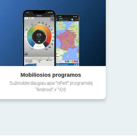
Mobiliosios programos
Sužinokite daugiau apie "nPerf" programėlę
"Android" ir "iOS