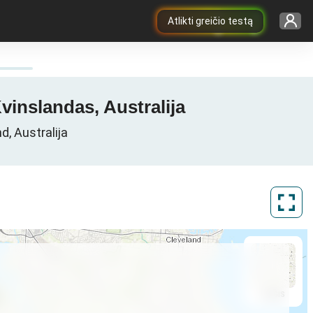
Atlikti greičio testą
vinslandas, Australija
d, Australija
ArcGIS