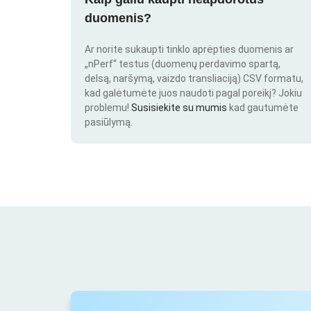
duomenis?
Ar norite sukaupti tinklo aprėpties duomenis ar
„nPerf“ testus (duomenų perdavimo spartą,
delsą, naršymą, vaizdo transliaciją) CSV formatu,
kad galėtumėte juos naudoti pagal poreikį? Jokiu
problemu!
Susisiekite su mumis
kad gautumėte
pasiūlymą.