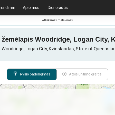
rendimai
Apie mus
Dienoraštis
Atliekamas matavimas
s žemėlapis Woodridge, Logan City, K
s Woodridge, Logan City, Kvinslandas, State of Queenslan
Ryšio padengimas
Atsisiuntimo greitis