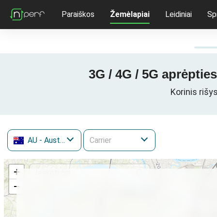
Paraiškos
Žemėlapiai
Leidiniai
Sp
3G / 4G / 5G aprėptie
Korinis rišy
AU
- Australija
+
−