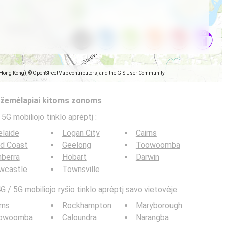
(Hong Kong), © OpenStreetMap contributors, and the GIS User Community
s žemėlapiai kitoms zonoms
 5G mobiliojo tinklo aprėptį
:
laide
Logan City
Cairns
ld Coast
Geelong
Toowoomba
berra
Hobart
Darwin
wcastle
Townsville
G / 5G mobiliojo ryšio tinklo aprėptį savo vietovėje:
rns
Rockhampton
Maryborough
owoomba
Caloundra
Narangba