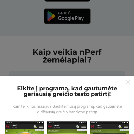
Kaip veikia nPerf
žemėlapiai?
Eikite į programą, kad gautumėte
geriausią greičio testo patirtį!
Iš kur gaunami duomenys?
Kam tenkintis mažiau? Gaukite mūsų programą, kad gautumėte
didžiausią greičio bandymo patirtį!
Duomenys renkami iš bandymų, kuriuos atliko „nPerf“
programos vartotojai. Tai testai, atliekami realiomis
sąlygomis, tiesiogiai lauke. Jei ir jūs norite įsitraukti,