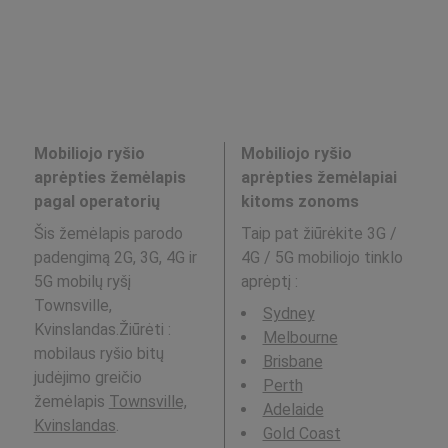
Mobiliojo ryšio
Mobiliojo ryšio
aprėpties žemėlapis
aprėpties žemėlapiai
pagal operatorių
kitoms zonoms
Šis žemėlapis parodo
Taip pat žiūrėkite 3G /
padengimą 2G, 3G, 4G ir
4G / 5G mobiliojo tinklo
5G mobilų ryšį
aprėptį
:
Townsville,
Sydney
Kvinslandas.Žiūrėti :
Melbourne
mobilaus ryšio bitų
Brisbane
judėjimo greičio
Perth
žemėlapis
Townsville,
Adelaide
Kvinslandas
.
Gold Coast