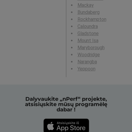
Mackay
Bundaberg
Rockhampton
Caloundra
Gladstone
Mount Isa
Maryborough
Woodridge
Narangba
Yeppoon
Dalyvaukite „nPerf“ projekte,
atsisiųskite mūsų programėlę
dabar !