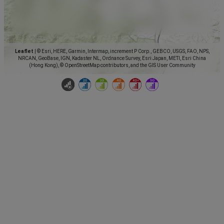
Leaflet
|
© Esri, HERE, Garmin, Intermap, increment P Corp., GEBCO, USGS, FAO, NPS,
NRCAN, GeoBase, IGN, Kadaster NL, Ordnance Survey, Esri Japan, METI, Esri China
(Hong Kong), © OpenStreetMap contributors, and the GIS User Community