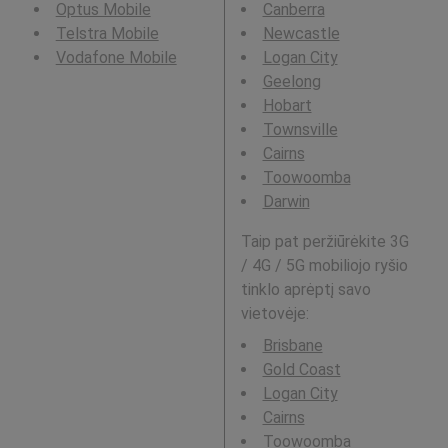
Optus Mobile
Canberra
Telstra Mobile
Newcastle
Vodafone Mobile
Logan City
Geelong
Hobart
Townsville
Cairns
Toowoomba
Darwin
Taip pat peržiūrėkite 3G
/ 4G / 5G mobiliojo ryšio
tinklo aprėptį savo
vietovėje:
Brisbane
Gold Coast
Logan City
Cairns
Toowoomba