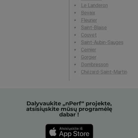
Le Landeron
Bevaix
Fleurier
Saint-Blaise
Couvet
Saint-Aubin-Sauges
Cernier
Gorgier
Dombresson
Chézard-Saint-Martin
Dalyvaukite „nPerf“ projekte,
atsisiųskite mūsų programėlę
dabar !