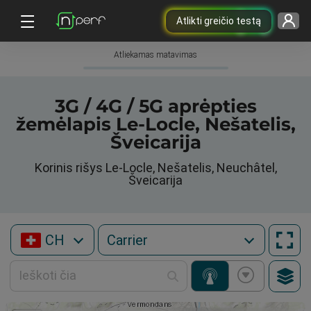
Atlikti greičio testą
Atliekamas matavimas
3G / 4G / 5G aprėpties
žemėlapis Le-Locle, Nešatelis,
Šveicarija
Korinis rišys Le-Locle, Nešatelis, Neuchâtel,
Šveicarija
CH