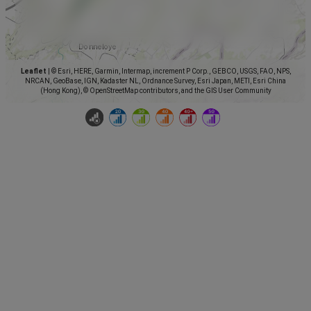
Leaflet
|
© Esri, HERE, Garmin, Intermap, increment P Corp., GEBCO, USGS, FAO, NPS,
NRCAN, GeoBase, IGN, Kadaster NL, Ordnance Survey, Esri Japan, METI, Esri China
(Hong Kong), © OpenStreetMap contributors, and the GIS User Community