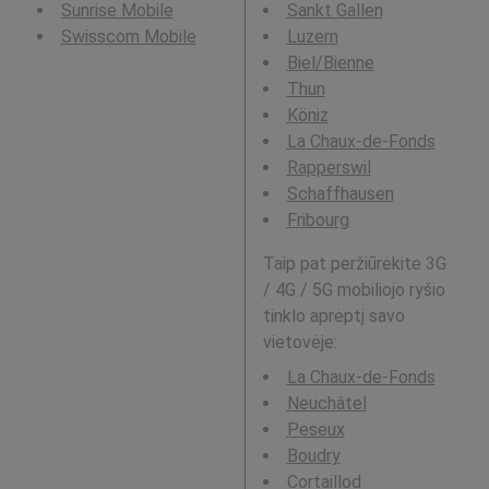
Sunrise Mobile
Sankt Gallen
Swisscom Mobile
Luzern
Biel/Bienne
Thun
Köniz
La Chaux-de-Fonds
Rapperswil
Schaffhausen
Fribourg
Taip pat peržiūrėkite 3G
/ 4G / 5G mobiliojo ryšio
tinklo aprėptį savo
vietovėje:
La Chaux-de-Fonds
Neuchâtel
Peseux
Boudry
Cortaillod