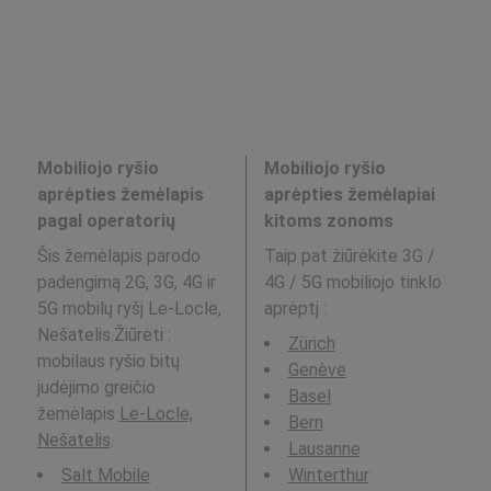
Mobiliojo ryšio
Mobiliojo ryšio
aprėpties žemėlapis
aprėpties žemėlapiai
pagal operatorių
kitoms zonoms
Šis žemėlapis parodo
Taip pat žiūrėkite 3G /
padengimą 2G, 3G, 4G ir
4G / 5G mobiliojo tinklo
5G mobilų ryšį Le-Locle,
aprėptį
:
Nešatelis.Žiūrėti :
Zürich
mobilaus ryšio bitų
Genève
judėjimo greičio
Basel
žemėlapis
Le-Locle,
Bern
Nešatelis
.
Lausanne
Salt Mobile
Winterthur