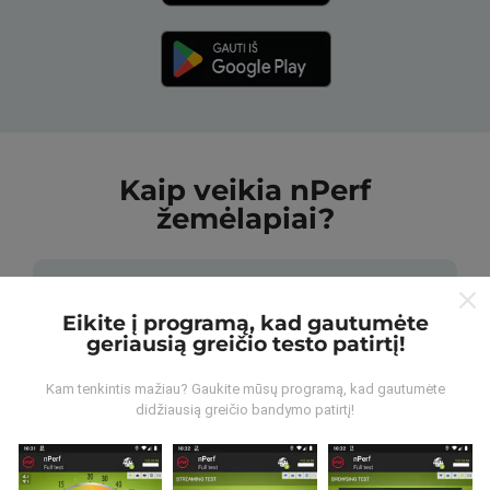
Kaip veikia nPerf
žemėlapiai?
Eikite į programą, kad gautumėte
geriausią greičio testo patirtį!
Iš kur gaunami duomenys?
Kam tenkintis mažiau? Gaukite mūsų programą, kad gautumėte
didžiausią greičio bandymo patirtį!
Duomenys renkami iš bandymų, kuriuos atliko „nPerf“
programos vartotojai. Tai testai, atliekami realiomis
sąlygomis, tiesiogiai lauke. Jei ir jūs norite įsitraukti,