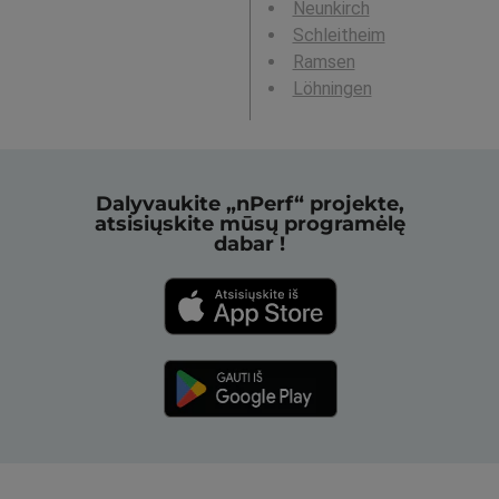
Neunkirch
Schleitheim
Ramsen
Löhningen
Dalyvaukite „nPerf“ projekte,
atsisiųskite mūsų programėlę
dabar !