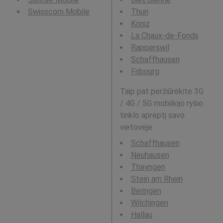
Swisscom Mobile
Thun
Köniz
La Chaux-de-Fonds
Rapperswil
Schaffhausen
Fribourg
Taip pat peržiūrėkite 3G
/ 4G / 5G mobiliojo ryšio
tinklo aprėptį savo
vietovėje:
Schaffhausen
Neuhausen
Thayngen
Stein am Rhein
Beringen
Wilchingen
Hallau