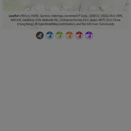
Leaflet
|
© Esri, HERE, Garmin, Intermap, increment P Corp., GEBCO, USGS, FAO, NPS,
NRCAN, GeoBase, IGN, Kadaster NL, Ordnance Survey, Esri Japan, METI, Esri China
(Hong Kong), © OpenStreetMap contributors, and the GIS User Community