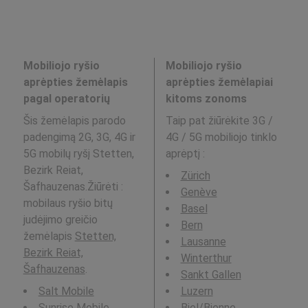
Mobiliojo ryšio
Mobiliojo ryšio
aprėpties žemėlapis
aprėpties žemėlapiai
pagal operatorių
kitoms zonoms
Šis žemėlapis parodo
Taip pat žiūrėkite 3G /
padengimą 2G, 3G, 4G ir
4G / 5G mobiliojo tinklo
5G mobilų ryšį Stetten,
aprėptį
:
Bezirk Reiat,
Zürich
Šafhauzenas.Žiūrėti :
Genève
mobilaus ryšio bitų
Basel
judėjimo greičio
Bern
žemėlapis
Stetten,
Lausanne
Bezirk Reiat,
Winterthur
Šafhauzenas
.
Sankt Gallen
Salt Mobile
Luzern
Sunrise Mobile
Biel/Bienne